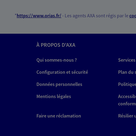
*
https://www.orias.fr/
- Les agents AXA sont régis par le
cod
À PROPOS D'AXA
Qui sommes-nous ?
Services
Configuration et sécurité
Plan du 
Données personnelles
Politiqu
Mentions légales
Accessibi
conform
Faire une réclamation
Résilier