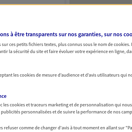
NOUS CONTACTER
VOIR NOTRE SITE WEB
s à être transparents sur nos garanties, sur nos
coo
sur ces petits fichiers textes, plus connus sous le nom de
cookies
.
tir la sécurité du site et faire évoluer votre expérience en ligne, da
ceptant les
cookies
de mesure d’audience et d’avis utilisateurs qui n
ce exclusif AXA France
ieux
nce
c les
cookies et traceurs
marketing et de personnalisation qui nous
es publicités personnalisées et de suivre la performance de nos cam
NOUS CONTACTER
 les refuser comme de changer d'avis à tout moment en allant sur
"P