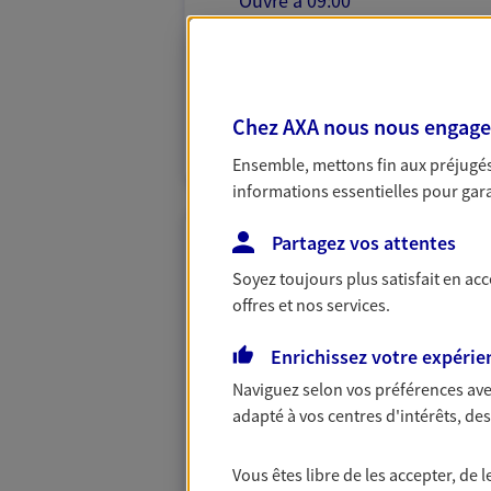
Ouvre à 09:00
02 31 31 05 72
PRENDRE RENDEZ-VOUS
Chez AXA nous nous engageon
N° Orias * (orias.fr) : 13005402
Ensemble, mettons fin aux préjugés 
informations essentielles pour garan
Partagez vos attentes
Belhaire Rapy
Soyez toujours plus satisfait en ac
Agents Généraux d'assuran
offres et nos services.
2 Rue Des Terres Noires, 14100 Lis
Enrichissez votre expérie
Agence accessible
Horaires :
Fermé
Naviguez selon vos préférences ave
Ouvre à 09:00
adapté à vos centres d'intérêts, d
02 31 62 02 41
Vous êtes libre de les accepter, de