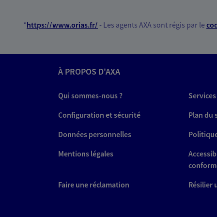
*
https://www.orias.fr/
- Les agents AXA sont régis par le
cod
À PROPOS D'AXA
Qui sommes-nous ?
Services
Configuration et sécurité
Plan du 
Données personnelles
Politiqu
Mentions légales
Accessibi
conform
Faire une réclamation
Résilier