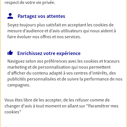
respect de votre vie privée.
Vos agents et vos conseillers AXA dans les
Partagez vos attentes
principales villes du département
Soyez toujours plus satisfait en acceptant les
cookies
de
mesure d’audience et d’avis utilisateurs qui nous aident à
Assurance Bordeaux
faire évoluer nos offres et nos services.
Assurance Cenon
Assurance Mérignac
Assurance Le Bouscat
Enrichissez votre expérience
Assurance Libourne
Naviguez selon vos préférences avec les
cookies et traceurs
Assurance Pessac
marketing et de personnalisation qui nous permettent
Assurance Villenave-D'Ornon
d'afficher du contenu adapté à vos centres d'intérêts, des
Assurance Bruges
publicités personnalisées et de suivre la performance de nos
campagnes.
Assurance Gradignan
Assurance Andernos-Les-Bains
Vous êtes libre de les accepter, de les refuser comme de
changer d'avis à tout moment en allant sur
"Paramétrer mes
cookies
"
Vos agents et vos conseillers AXA dans les