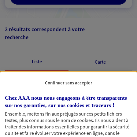
2 résultats correspondent à votre
recherche
Passer les
résultats
Liste
Carte
Continuer sans accepter
Chez AXA nous nous engageons à être transparents
AXA, toujours proche de
sur nos garanties, sur nos
cookies et traceurs
!
Ensemble, mettons fin aux préjugés sur ces petits fichiers
vous
textes, plus connus sous le nom de
cookies
. Ils nous aident à
traiter des informations essentielles pour garantir la sécurité
du site et faire évoluer votre expérience en ligne, dans le