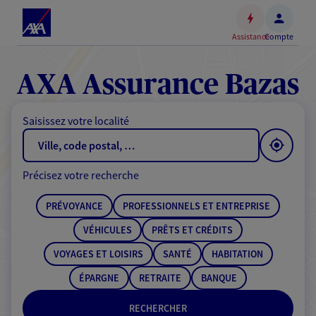
Espace
client
Assistance
Compte
Accéder
au
contenu
AXA Assurance Bazas
principal
Accéder
Saisissez votre localité
au
pied
de
Précisez votre recherche
page
PRÉVOYANCE
PROFESSIONNELS ET ENTREPRISE
VÉHICULES
PRÊTS ET CRÉDITS
VOYAGES ET LOISIRS
SANTÉ
HABITATION
ÉPARGNE
RETRAITE
BANQUE
RECHERCHER