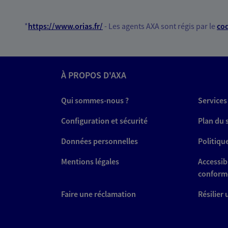
*
https://www.orias.fr/
- Les agents AXA sont régis par le
cod
À PROPOS D'AXA
Qui sommes-nous ?
Services
Configuration et sécurité
Plan du 
Données personnelles
Politiqu
Mentions légales
Accessibi
conform
Faire une réclamation
Résilier