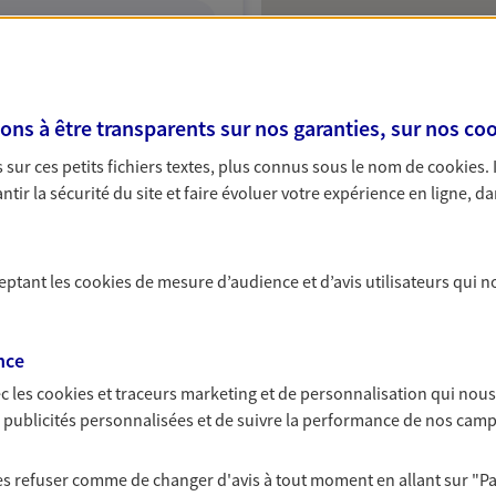
ITE WEB
s à être transparents sur nos garanties, sur nos
coo
sur ces petits fichiers textes, plus connus sous le nom de
cookies
.
Barre
tir la sécurité du site et faire évoluer votre expérience en ligne, da
ce exclusif AXA France
nne
ceptant les
cookies
de mesure d’audience et d’avis utilisateurs qui n
nce
NOUS CONTACTER
c les
cookies et traceurs
marketing et de personnalisation qui nous
VOIR NOTRE SITE WEB
es publicités personnalisées et de suivre la performance de nos cam
 (22001192); EI ARTUSO ALEXANDRE
 les refuser comme de changer d'avis à tout moment en allant sur
"P