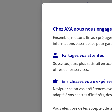
VOIR NOTRE S
N° Orias * (orias.fr) : 20009401
Chez AXA nous nous engageon
Ensemble, mettons fin aux préjugés 
Artuso Mazaud 
informations essentielles pour garan
Agents Généraux d'assuran
Partagez vos attentes
46 Rue Emmanuel Roy, 33420 Bra
Horaires :
Fermé
Soyez toujours plus satisfait en ac
Ouvre le 10 août à 09:00
offres et nos services.
Enrichissez votre expérie
05 56 58 15 82
Naviguez selon vos préférences ave
PRENDRE RENDEZ-VOUS
adapté à vos centres d'intérêts, d
N° Orias * (orias.fr) : EI MAZAUD THIERRY
Vous êtes libre de les accepter, de
(22002751); JEAN-LOUIS BARRE (25009340)