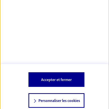
https://www.orias.fr/
code des
*
- Les agents AXA sont régis par le
assurances
À PROPOS D'AXA
NOS AUTRES PRODUITS
SITES AXA
Accepter et fermer
Personnaliser les cookies