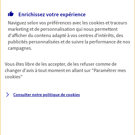
Ouvre le 10 août à 09:00
Enrichissez votre expérience
Naviguez selon vos préférences avec les
cookies et traceurs
05 56 23 00 71
marketing et de personnalisation qui nous permettent
d'afficher du contenu adapté à vos centres d'intérêts, des
NOUS CONTACTER
publicités personnalisées et de suivre la performance de nos
campagnes.
PRENDRE RENDEZ-VOUS
Vous êtes libre de les accepter, de les refuser comme de
VOIR NOTRE SITE WEB
changer d'avis à tout moment en allant sur
"Paramétrer mes
cookies
"
N° Orias * (orias.fr) : 07013230
Consulter notre politique de
cookies
Artuso Mazaud Barre
Agents Généraux d'assurance exclusif AXA
France
13 Rue Copernic, 33670 Creon