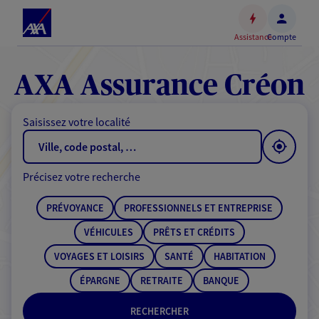
Espace
client
Assistance
Compte
Accéder
au
contenu
AXA Assurance Créon
principal
Accéder
Saisissez votre localité
au
pied
de
Précisez votre recherche
page
PRÉVOYANCE
PROFESSIONNELS ET ENTREPRISE
VÉHICULES
PRÊTS ET CRÉDITS
VOYAGES ET LOISIRS
SANTÉ
HABITATION
ÉPARGNE
RETRAITE
BANQUE
RECHERCHER