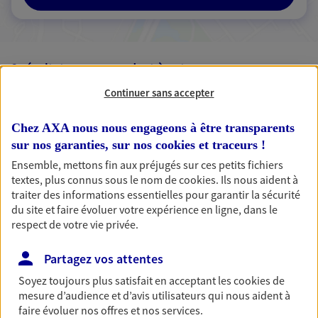
2 résultats correspondent à votre
recherche
Passer les
Continuer sans accepter
résultats
Chez AXA nous nous engageons à être transparents
Liste
Carte
sur nos garanties, sur nos
cookies et traceurs
!
Ensemble, mettons fin aux préjugés sur ces petits fichiers
textes, plus connus sous le nom de
cookies
. Ils nous aident à
traiter des informations essentielles pour garantir la sécurité
Laurence Bouyssou
du site et faire évoluer votre expérience en ligne, dans le
respect de votre vie privée.
Dupuch
Agent Général d'assurance exclusif AXA
Partagez vos attentes
France
Soyez toujours plus satisfait en acceptant les
cookies
de
6 Rue Charles Dopter Bp 30, 33670 Creon
mesure d’audience et d’avis utilisateurs qui nous aident à
Agence accessible
faire évoluer nos offres et nos services.
Horaires :
Fermé