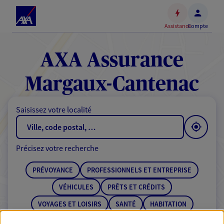
Espace
client
Assistance
Compte
Accéder
au
contenu
AXA Assurance
principal
Accéder
Margaux-Cantenac
au
pied
Saisissez votre localité
de
page
Précisez votre recherche
PRÉVOYANCE
PROFESSIONNELS ET ENTREPRISE
VÉHICULES
PRÊTS ET CRÉDITS
VOYAGES ET LOISIRS
SANTÉ
HABITATION
ÉPARGNE
RETRAITE
BANQUE