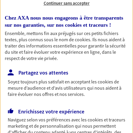
Continuer sans accepter
RECHERCHER
Chez AXA nous nous engageons à être transparents
sur nos garanties, sur nos
cookies et traceurs
!
Ensemble, mettons fin aux préjugés sur ces petits fichiers
textes, plus connus sous le nom de
cookies
. Ils nous aident à
1 résultat correspond à votre
traiter des informations essentielles pour garantir la sécurité
recherche
du site et faire évoluer votre expérience en ligne, dans le
Passer les
respect de votre vie privée.
résultats
Partagez vos attentes
Liste
Carte
Soyez toujours plus satisfait en acceptant les
cookies
de
mesure d’audience et d’avis utilisateurs qui nous aident à
faire évoluer nos offres et nos services.
Christine Ghiotto
Mandataire d'Assurance AXA Epargne et
Enrichissez votre expérience
Protection
Naviguez selon vos préférences avec les
cookies et traceurs
33460 Cantenac
marketing et de personnalisation qui nous permettent
d'afficher du contenu adapté à vos centres d'intérêts, des