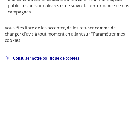
publicités personnalisées et de suivre la performance de nos
06 34 17 45 72
campagnes.
NOUS CONTACTER
Vous êtes libre de les accepter, de les refuser comme de
changer d'avis à tout moment en allant sur
"Paramétrer mes
VOIR NOTRE SITE WEB
cookies
"
N° Orias * (orias.fr) : 17002022
Consulter notre politique de
cookies
VOIR PLUS
AXA, toujours proche de
vous