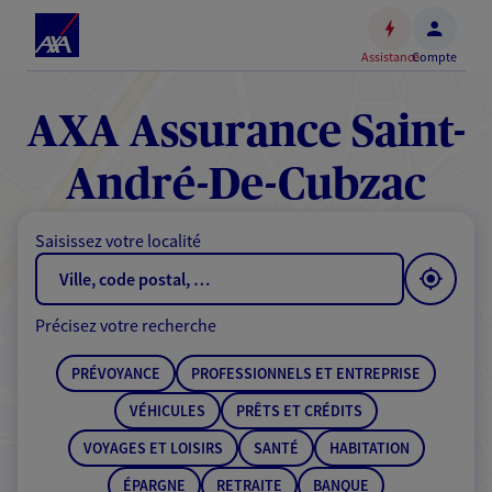
Espace
client
Assistance
Compte
Accéder
au
contenu
AXA Assurance Saint-
principal
Accéder
André-De-Cubzac
au
pied
Saisissez votre localité
de
page
Précisez votre recherche
PRÉVOYANCE
PROFESSIONNELS ET ENTREPRISE
VÉHICULES
PRÊTS ET CRÉDITS
VOYAGES ET LOISIRS
SANTÉ
HABITATION
ÉPARGNE
RETRAITE
BANQUE