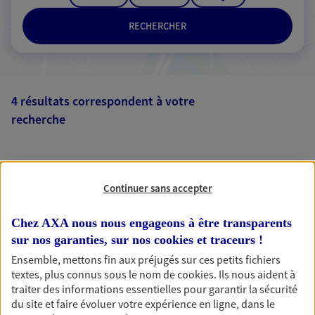
RECHERCHER
4 résultats correspondent à votre
recherche
Passer les
résultats
Liste
Carte
Continuer sans accepter
Chez AXA nous nous engageons à être transparents
Sandra Michas
sur nos garanties, sur nos
cookies et traceurs
!
Mandataire d'Assurance AXA Epargne et
Ensemble, mettons fin aux préjugés sur ces petits fichiers
textes, plus connus sous le nom de
cookies
. Ils nous aident à
Protection
traiter des informations essentielles pour garantir la sécurité
33240 St Andre De Cubzac
du site et faire évoluer votre expérience en ligne, dans le