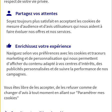
respect de votre vie privée.
06 20 56 62 16
Partagez vos attentes
NOUS CONTACTER
Soyez toujours plus satisfait en acceptant les
cookies
de
mesure d’audience et d’avis utilisateurs qui nous aident à
VOIR NOTRE SITE WEB
faire évoluer nos offres et nos services.
N° Orias * (orias.fr) : 21010043
Enrichissez votre expérience
Naviguez selon vos préférences avec les
cookies et traceurs
marketing et de personnalisation qui nous permettent
d'afficher du contenu adapté à vos centres d'intérêts, des
Alexis Dieupart Ruel
publicités personnalisées et de suivre la performance de nos
campagnes.
Conseiller AXA Epargne et Protection
33240 Saint Andre De Cubzac
Vous êtes libre de les accepter, de les refuser comme de
changer d'avis à tout moment en allant sur
"Paramétrer mes
cookies
"
NOUS CONTACTER
VOIR NOTRE SITE WEB