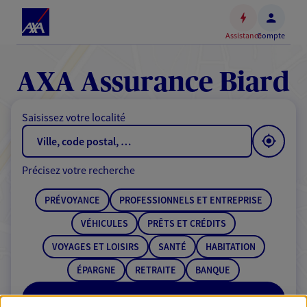
Espace
client
Assistance
Compte
Accéder
au
contenu
AXA Assurance Biard
principal
Accéder
Saisissez votre localité
au
pied
de
Précisez votre recherche
page
PRÉVOYANCE
PROFESSIONNELS ET ENTREPRISE
VÉHICULES
PRÊTS ET CRÉDITS
VOYAGES ET LOISIRS
SANTÉ
HABITATION
ÉPARGNE
RETRAITE
BANQUE
RECHERCHER