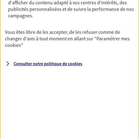
de 09:00 à 12:30
puis de 14:00 à 18:00
d'afficher du contenu adapté à vos centres d'intérêts, des
publicités personnalisées et de suivre la performance de nos
campagnes.
05 49 88 29 21
Vous êtes libre de les accepter, de les refuser comme de
NOUS CONTACTER
changer d'avis à tout moment en allant sur
"Paramétrer mes
cookies
"
VOIR NOTRE SITE WEB
N° Orias * (orias.fr) : EI ADALBERT ALEXANDRE (17005577); EIRL
Consulter notre politique de
cookies
RALPH CHAMPEAU (19007742); EIRL RAIFFE VANESSA (21008304)
VOIR PLUS
AXA, toujours proche de