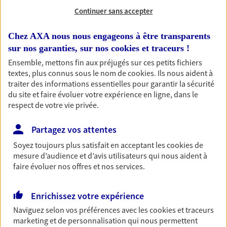
Continuer sans accepter
Chez AXA nous nous engageons à être transparents
1 résultat correspond à votre
sur nos garanties, sur nos
cookies et traceurs
!
recherche
Ensemble, mettons fin aux préjugés sur ces petits fichiers
Passer les
textes, plus connus sous le nom de
cookies
. Ils nous aident à
résultats
traiter des informations essentielles pour garantir la sécurité
du site et faire évoluer votre expérience en ligne, dans le
Liste
Carte
respect de votre vie privée.
Partagez vos attentes
MM Adalbert et Champeau
Soyez toujours plus satisfait en acceptant les
cookies
de
mesure d’audience et d’avis utilisateurs qui nous aident à
Mme Raiffe
faire évoluer nos offres et nos services.
Agents Généraux d'assurance exclusif AXA
France
Enrichissez votre expérience
18 Rue Annet Segeron, 86580 Biard
Naviguez selon vos préférences avec les
cookies et traceurs
Horaires :
Ouvert
marketing et de personnalisation qui nous permettent