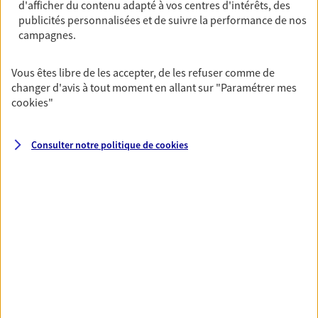
d'afficher du contenu adapté à vos centres d'intérêts, des
Ouvre le 10 août à 09:00
publicités personnalisées et de suivre la performance de nos
campagnes.
06 20 10 47 33
Vous êtes libre de les accepter, de les refuser comme de
changer d'avis à tout moment en allant sur
"Paramétrer mes
NOUS CONTACTER
cookies
"
VOIR NOTRE SITE WEB
Consulter notre politique de
cookies
N° Orias * (orias.fr) : 17006355
VOIR PLUS
AXA, toujours proche de