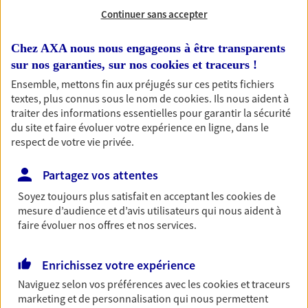
Continuer sans accepter
RECHERCHER
Chez AXA nous nous engageons à être transparents
sur nos garanties, sur nos
cookies et traceurs
!
Ensemble, mettons fin aux préjugés sur ces petits fichiers
1 résultat correspond à votre
textes, plus connus sous le nom de
cookies
. Ils nous aident à
traiter des informations essentielles pour garantir la sécurité
recherche
Passer les
du site et faire évoluer votre expérience en ligne, dans le
résultats
respect de votre vie privée.
Liste
Carte
Partagez vos attentes
Soyez toujours plus satisfait en acceptant les
cookies
de
mesure d’audience et d’avis utilisateurs qui nous aident à
faire évoluer nos offres et nos services.
Nicolas Renaudin
Agent général d'assurance exclusif AXA
Enrichissez votre expérience
Prévoyance & Patrimoine
Naviguez selon vos préférences avec les
cookies et traceurs
2 Rue Raoul Mortier, 86190 Vouille
marketing et de personnalisation qui nous permettent
Horaires :
Fermé