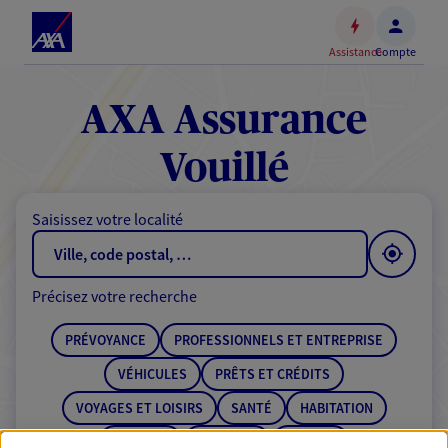
Espace
client
Assistance
Compte
Accéder
au
contenu
AXA Assurance
principal
Accéder
Vouillé
au
pied
Saisissez votre localité
de
page
Précisez votre recherche
PRÉVOYANCE
PROFESSIONNELS ET ENTREPRISE
VÉHICULES
PRÊTS ET CRÉDITS
VOYAGES ET LOISIRS
SANTÉ
HABITATION
ÉPARGNE
RETRAITE
BANQUE