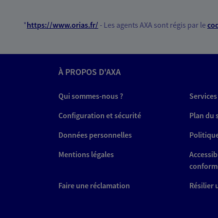
*
https://www.orias.fr/
- Les agents AXA sont régis par le
cod
À PROPOS D'AXA
Qui sommes-nous ?
Services
Configuration et sécurité
Plan du 
Données personnelles
Politiqu
Mentions légales
Accessibi
conform
Faire une réclamation
Résilier