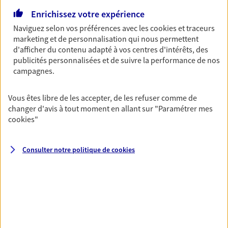
Enrichissez votre expérience
VOIR NOTRE SITE WEB
Naviguez selon vos préférences avec les
cookies et traceurs
marketing et de personnalisation qui nous permettent
d'afficher du contenu adapté à vos centres d'intérêts, des
publicités personnalisées et de suivre la performance de nos
campagnes.
Granier Marcenac P&C
Belondrade
Vous êtes libre de les accepter, de les refuser comme de
changer d'avis à tout moment en allant sur
"Paramétrer mes
Agents Généraux d'assurance exclusif AXA
cookies
"
France
31 Av Fabre D Eglantine, 11300 Limoux
Agence accessible
Consulter notre politique de
cookies
Horaires :
Fermé
Ouvre le 10 août à 09:00
04 68 31 10 77