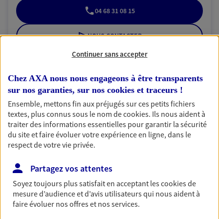
04 68 31 08 15
NOUS CONTACTER
Continuer sans accepter
VOIR NOTRE SITE WEB
Chez AXA nous nous engageons à être transparents
N° Orias * (orias.fr) : 07013747
sur nos garanties, sur nos
cookies et traceurs
!
Ensemble, mettons fin aux préjugés sur ces petits fichiers
textes, plus connus sous le nom de
cookies
. Ils nous aident à
traiter des informations essentielles pour garantir la sécurité
Sophie Peille
du site et faire évoluer votre expérience en ligne, dans le
respect de votre vie privée.
Conseiller AXA Epargne et Protection
11300 Limoux
Partagez vos attentes
Soyez toujours plus satisfait en acceptant les
cookies
de
07 82 52 64 94
mesure d’audience et d’avis utilisateurs qui nous aident à
faire évoluer nos offres et nos services.
NOUS CONTACTER