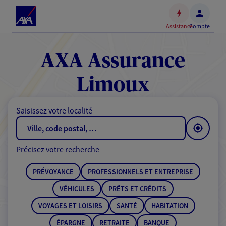
Espace
client
Assistance
Compte
Accéder
au
contenu
AXA Assurance
principal
Accéder
Limoux
au
pied
Saisissez votre localité
de
page
Précisez votre recherche
PRÉVOYANCE
PROFESSIONNELS ET ENTREPRISE
VÉHICULES
PRÊTS ET CRÉDITS
VOYAGES ET LOISIRS
SANTÉ
HABITATION
ÉPARGNE
RETRAITE
BANQUE