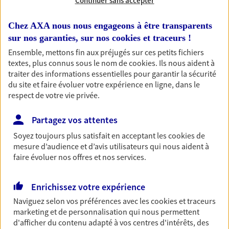
Continuer sans accepter
Chez AXA nous nous engageons à être transparents
sur nos garanties, sur nos
cookies et traceurs
!
1 résultat correspond à votre
Ensemble, mettons fin aux préjugés sur ces petits fichiers
recherche
textes, plus connus sous le nom de
cookies
. Ils nous aident à
Passer les
traiter des informations essentielles pour garantir la sécurité
résultats
du site et faire évoluer votre expérience en ligne, dans le
respect de votre vie privée.
Liste
Carte
Partagez vos attentes
Soyez toujours plus satisfait en acceptant les
cookies
de
Josiane Thoreau
mesure d’audience et d’avis utilisateurs qui nous aident à
faire évoluer nos offres et nos services.
Mandataire d'Assurance AXA Epargne et
Protection
Enrichissez votre expérience
11190 Serres
Naviguez selon vos préférences avec les
cookies et traceurs
marketing et de personnalisation qui nous permettent
04 68 69 85 56
d'afficher du contenu adapté à vos centres d'intérêts, des