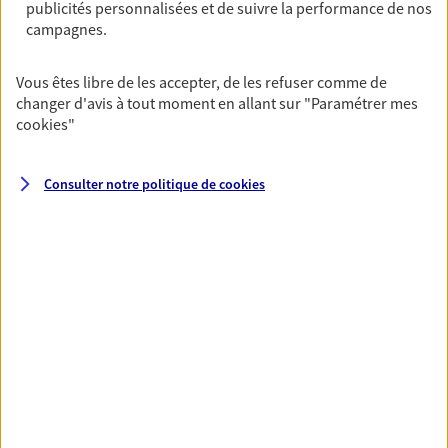
publicités personnalisées et de suivre la performance de nos
NOUS CONTACTER
campagnes.
VOIR NOTRE SITE WEB
Vous êtes libre de les accepter, de les refuser comme de
changer d'avis à tout moment en allant sur
"Paramétrer mes
N° Orias * (orias.fr) : 07017455
cookies
"
Consulter notre politique de
cookies
VOIR PLUS
AXA, toujours proche de
vous