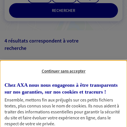
RECHERCHER
4 résultats correspondent à votre
recherche
Passer les
résultats
Liste
Carte
Continuer sans accepter
Chez AXA nous nous engageons à être transparents
sur nos garanties, sur nos
cookies et traceurs
!
Nicolas Blondel
Ensemble, mettons fin aux préjugés sur ces petits fichiers
Mandataire d'Assurance AXA Epargne et
textes, plus connus sous le nom de
cookies
. Ils nous aident à
Protection
traiter des informations essentielles pour garantir la sécurité
du site et faire évoluer votre expérience en ligne, dans le
82100 Castelsarrasin
respect de votre vie privée.