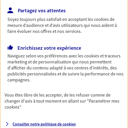
06 89 29 59 17
Partagez vos attentes
Soyez toujours plus satisfait en acceptant les
cookies
de
NOUS CONTACTER
mesure d’audience et d’avis utilisateurs qui nous aident à
faire évoluer nos offres et nos services.
VOIR NOTRE SITE WEB
Enrichissez votre expérience
N° Orias * (orias.fr) : 07018691
Naviguez selon vos préférences avec les
cookies et traceurs
marketing et de personnalisation qui nous permettent
d'afficher du contenu adapté à vos centres d'intérêts, des
Arnaud Blondel
publicités personnalisées et de suivre la performance de nos
campagnes.
Mandataire d'Assurance AXA Epargne et
Protection
Vous êtes libre de les accepter, de les refuser comme de
82100 Castelsarrasin
changer d'avis à tout moment en allant sur
"Paramétrer mes
cookies
"
06 87 20 25 49
Consulter notre politique de
cookies
NOUS CONTACTER