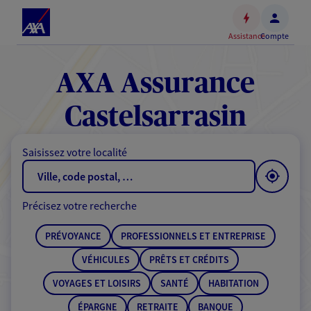
Espace
client
Assistance
Compte
Accéder
au
contenu
AXA Assurance
principal
Accéder
Castelsarrasin
au
pied
Saisissez votre localité
de
page
Précisez votre recherche
PRÉVOYANCE
PROFESSIONNELS ET ENTREPRISE
VÉHICULES
PRÊTS ET CRÉDITS
VOYAGES ET LOISIRS
SANTÉ
HABITATION
ÉPARGNE
RETRAITE
BANQUE