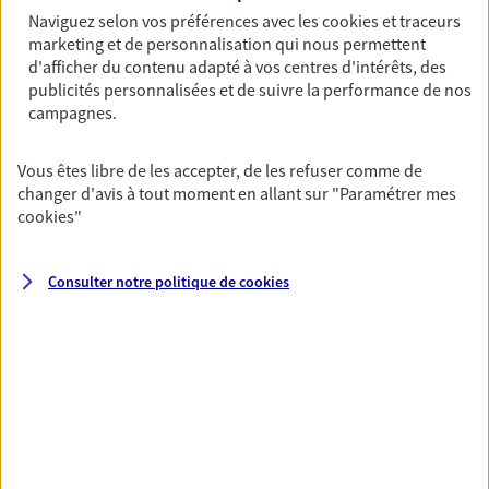
Naviguez selon vos préférences avec les
cookies et traceurs
06 32 37 97 02
marketing et de personnalisation qui nous permettent
d'afficher du contenu adapté à vos centres d'intérêts, des
NOUS CONTACTER
publicités personnalisées et de suivre la performance de nos
campagnes.
VOIR NOTRE SITE WEB
Vous êtes libre de les accepter, de les refuser comme de
changer d'avis à tout moment en allant sur
"Paramétrer mes
cookies
"
Jeremy Fera
Consulter notre politique de
cookies
Conseiller AXA Epargne et Protection
44850 Le Cellier
06 85 45 83 01
NOUS CONTACTER