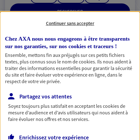
RECHERCHER
Continuer sans accepter
Chez AXA nous nous engageons à être transparents
2 résultats correspondent à votre
sur nos garanties, sur nos
cookies et traceurs
!
recherche
Ensemble, mettons fin aux préjugés sur ces petits fichiers
Passer les
textes, plus connus sous le nom de
cookies
. Ils nous aident à
résultats
traiter des informations essentielles pour garantir la sécurité
du site et faire évoluer votre expérience en ligne, dans le
Liste
Carte
respect de votre vie privée.
Partagez vos attentes
Soyez toujours plus satisfait en acceptant les
cookies
de
Pauline Houdart
mesure d’audience et d’avis utilisateurs qui nous aident à
Conseiller AXA Epargne et Protection
faire évoluer nos offres et nos services.
44850 Le Cellier
Enrichissez votre expérience