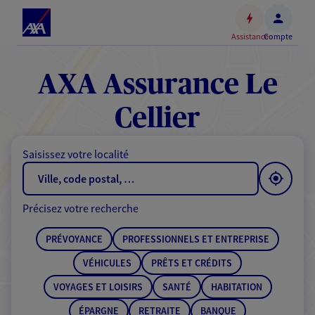
Espace
client
Assistance
Compte
Accéder
au
contenu
AXA Assurance Le
principal
Accéder
Cellier
au
pied
Saisissez votre localité
de
page
Précisez votre recherche
PRÉVOYANCE
PROFESSIONNELS ET ENTREPRISE
VÉHICULES
PRÊTS ET CRÉDITS
VOYAGES ET LOISIRS
SANTÉ
HABITATION
ÉPARGNE
RETRAITE
BANQUE