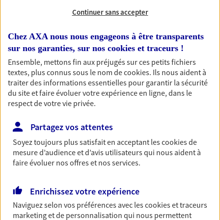
Continuer sans accepter
RECHERCHER
Chez AXA nous nous engageons à être transparents
sur nos garanties, sur nos
cookies et traceurs
!
Ensemble, mettons fin aux préjugés sur ces petits fichiers
1 résultat correspond à votre
textes, plus connus sous le nom de
cookies
. Ils nous aident à
recherche
traiter des informations essentielles pour garantir la sécurité
Passer les
du site et faire évoluer votre expérience en ligne, dans le
résultats
respect de votre vie privée.
Liste
Carte
Partagez vos attentes
Soyez toujours plus satisfait en acceptant les
cookies
de
mesure d’audience et d’avis utilisateurs qui nous aident à
faire évoluer nos offres et nos services.
Aymeric Jouan
Agent Général d'assurance exclusif AXA
Enrichissez votre expérience
France
36 Rue Du General Leclerc, 44390 Nort Sur Erdre
Naviguez selon vos préférences avec les
cookies et traceurs
marketing et de personnalisation qui nous permettent
Agence accessible