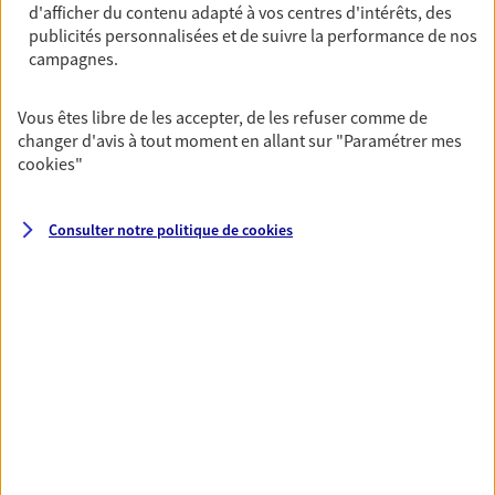
d'afficher du contenu adapté à vos centres d'intérêts, des
Horaires :
Fermé
publicités personnalisées et de suivre la performance de nos
Ouvre à 09:30
campagnes.
02 51 12 66 66
Vous êtes libre de les accepter, de les refuser comme de
changer d'avis à tout moment en allant sur
"Paramétrer mes
NOUS CONTACTER
cookies
"
VOIR NOTRE SITE WEB
Consulter notre politique de
cookies
N° Orias * (orias.fr) : 09052237
VOIR PLUS