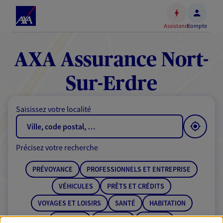
Espace
client
Assistance
Compte
Accéder
au
contenu
AXA Assurance Nort-
principal
Accéder
Sur-Erdre
au
pied
Saisissez votre localité
de
page
Précisez votre recherche
PRÉVOYANCE
PROFESSIONNELS ET ENTREPRISE
VÉHICULES
PRÊTS ET CRÉDITS
VOYAGES ET LOISIRS
SANTÉ
HABITATION
ÉPARGNE
RETRAITE
BANQUE