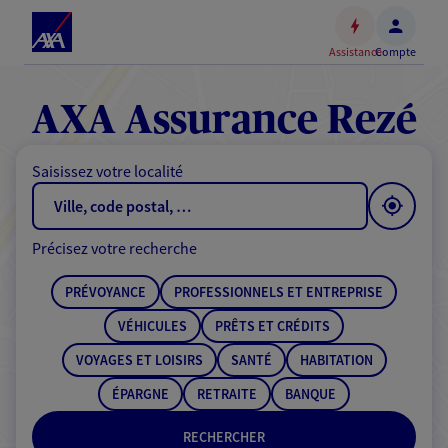
Espace
client
Assistance
Compte
Accéder
au
contenu
AXA Assurance Rezé
principal
Accéder
Saisissez votre localité
au
pied
de
Précisez votre recherche
page
PRÉVOYANCE
PROFESSIONNELS ET ENTREPRISE
VÉHICULES
PRÊTS ET CRÉDITS
VOYAGES ET LOISIRS
SANTÉ
HABITATION
ÉPARGNE
RETRAITE
BANQUE
RECHERCHER