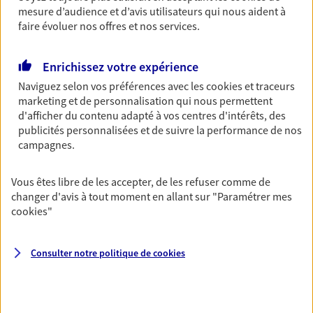
mesure d’audience et d’avis utilisateurs qui nous aident à
NOUS CONTACTER
faire évoluer nos offres et nos services.
VOIR NOTRE SITE WEB
Enrichissez votre expérience
N° Orias * (orias.fr) : 15006128
Naviguez selon vos préférences avec les
cookies et traceurs
marketing et de personnalisation qui nous permettent
d'afficher du contenu adapté à vos centres d'intérêts, des
publicités personnalisées et de suivre la performance de nos
campagnes.
Thabard-Lepetit
Agents Généraux d'assurance exclusif AXA
Vous êtes libre de les accepter, de les refuser comme de
France
changer d'avis à tout moment en allant sur
"Paramétrer mes
22 Rue Ernest Sauvestre, 44400 Reze
cookies
"
Agence accessible
Horaires :
Fermé
Ouvre le 10 août à 09:30
Consulter notre politique de
cookies
02 40 32 34 37