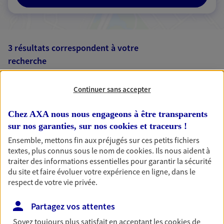
3 résultats correspondent à votre
recherche
Passer les
résultats
Continuer sans accepter
Liste
Carte
Chez AXA nous nous engageons à être transparents
sur nos garanties, sur nos
cookies et traceurs
!
Ensemble, mettons fin aux préjugés sur ces petits fichiers
Virginie Beauchet
textes, plus connus sous le nom de
cookies
. Ils nous aident à
Mandataire d'Assurance AXA Epargne et
traiter des informations essentielles pour garantir la sécurité
du site et faire évoluer votre expérience en ligne, dans le
Protection
respect de votre vie privée.
44400 Reze
Partagez vos attentes
06 85 22 53 31
Soyez toujours plus satisfait en acceptant les
cookies
de