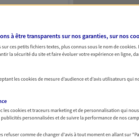
NOUS CONTACTER
VOIR NOTRE SITE WEB
s à être transparents sur nos garanties, sur nos
coo
sur ces petits fichiers textes, plus connus sous le nom de
cookies
.
804); EIRL STANISLAS DE
tir la sécurité du site et faire évoluer votre expérience en ligne, da
009208)
ceptant les
cookies
de mesure d’audience et d’avis utilisateurs qui n
nce
c les
cookies et traceurs
marketing et de personnalisation qui nous
es publicités personnalisées et de suivre la performance de nos cam
 les refuser comme de changer d'avis à tout moment en allant sur
"P