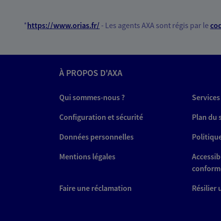
*
https://www.orias.fr/
- Les agents AXA sont régis par le
cod
À PROPOS D'AXA
Qui sommes-nous ?
Services
Configuration et sécurité
Plan du 
Données personnelles
Politiqu
Mentions légales
Accessibi
conform
Faire une réclamation
Résilier