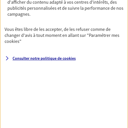
d'afficher du contenu adapté à vos centres d'intérêts, des
Ouvre demain à 09:00
publicités personnalisées et de suivre la performance de nos
campagnes.
06 72 25 52 61
Vous êtes libre de les accepter, de les refuser comme de
changer d'avis à tout moment en allant sur
"Paramétrer mes
NOUS CONTACTER
cookies
"
VOIR NOTRE SITE WEB
Consulter notre politique de
cookies
N° Orias * (orias.fr) : 23005618
VOIR PLUS
AXA, toujours proche de