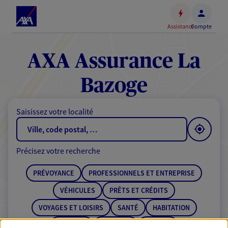
Espace
client
Assistance
Compte
Accéder
au
contenu
AXA Assurance La
principal
Accéder
Bazoge
au
pied
Saisissez votre localité
de
page
Précisez votre recherche
PRÉVOYANCE
PROFESSIONNELS ET ENTREPRISE
VÉHICULES
PRÊTS ET CRÉDITS
VOYAGES ET LOISIRS
SANTÉ
HABITATION
ÉPARGNE
RETRAITE
BANQUE