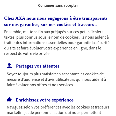
Continuer sans accepter
RECHERCHER
Chez AXA nous nous engageons à être transparents
sur nos garanties, sur nos
cookies et traceurs
!
Ensemble, mettons fin aux préjugés sur ces petits fichiers
1 résultat correspond à votre
textes, plus connus sous le nom de
cookies
. Ils nous aident à
traiter des informations essentielles pour garantir la sécurité
recherche
Passer les
du site et faire évoluer votre expérience en ligne, dans le
résultats
respect de votre vie privée.
Liste
Carte
Partagez vos attentes
Soyez toujours plus satisfait en acceptant les
cookies
de
mesure d’audience et d’avis utilisateurs qui nous aident à
faire évoluer nos offres et nos services.
Claire Gasnier
Agent général d'assurance exclusif AXA
Enrichissez votre expérience
Prévoyance & Patrimoine
Naviguez selon vos préférences avec les
cookies et traceurs
Route Des Louveries Brice, 72650 La Bazoge
marketing et de personnalisation qui nous permettent
Horaires :
Fermé