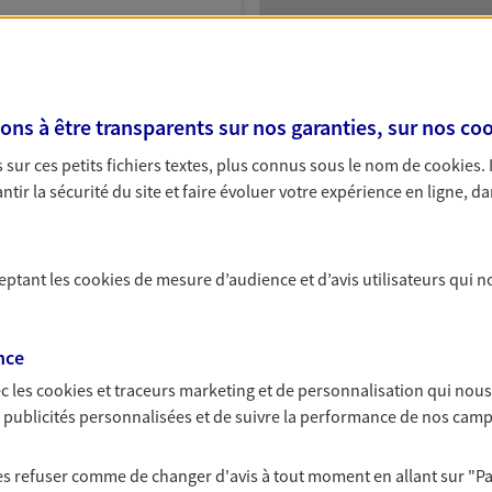
NOUS CONTACTER
VOIR NOTRE SITE WEB
s à être transparents sur nos garanties, sur nos
coo
OLAS (07012770); EI SANDRI BRUNO
sur ces petits fichiers textes, plus connus sous le nom de
cookies
.
tir la sécurité du site et faire évoluer votre expérience en ligne, da
ceptant les
cookies
de mesure d’audience et d’avis utilisateurs qui n
nce
c les
cookies et traceurs
marketing et de personnalisation qui nous
es publicités personnalisées et de suivre la performance de nos cam
 les refuser comme de changer d'avis à tout moment en allant sur
"P