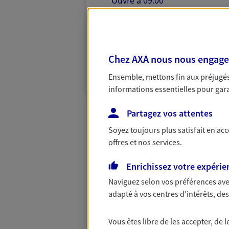
Ouvre à 09:00
04 92 81 40 90
PRENDRE RENDEZ-VOUS
Chez AXA nous nous engageon
N° Orias * (orias.fr) : EI ZIMMERMANN NIC
Ensemble, mettons fin aux préjugés 
(20004748)
informations essentielles pour garan
Partagez vos attentes
Soyez toujours plus satisfait en ac
offres et nos services.
Enrichissez votre expérie
Naviguez selon vos préférences ave
adapté à vos centres d'intérêts, d
Vous êtes libre de les accepter, de