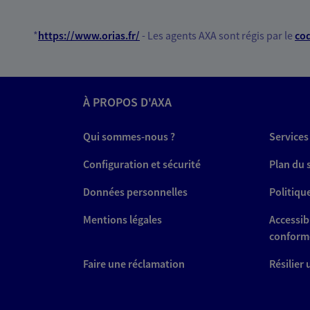
*
https://www.orias.fr/
- Les agents AXA sont régis par le
cod
À PROPOS D'AXA
Qui sommes-nous ?
Services
Configuration et sécurité
Plan du 
Données personnelles
Politiqu
Mentions légales
Accessibi
conform
Faire une réclamation
Résilier