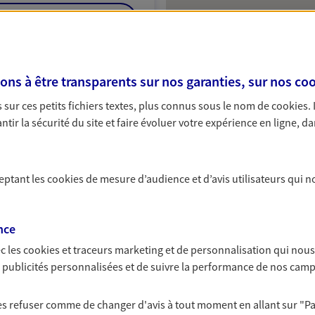
NOUS CONTACTER
VOIR NOTRE SITE WEB
s à être transparents sur nos garanties, sur nos
coo
sur ces petits fichiers textes, plus connus sous le nom de
cookies
.
tir la sécurité du site et faire évoluer votre expérience en ligne, da
ceptant les
cookies
de mesure d’audience et d’avis utilisateurs qui n
nce
c les
cookies et traceurs
marketing et de personnalisation qui nous
es publicités personnalisées et de suivre la performance de nos cam
 les refuser comme de changer d'avis à tout moment en allant sur
"P