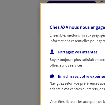
04 42 05 04 54
PRENDRE RENDEZ-VOUS
Chez AXA nous nous engageon
N° Orias * (orias.fr) : 07013641
Ensemble, mettons fin aux préjugés 
informations essentielles pour garan
Partagez vos attentes
Soyez toujours plus satisfait en ac
offres et nos services.
Enrichissez votre expérie
Naviguez selon vos préférences ave
adapté à vos centres d'intérêts, d
Vous êtes libre de les accepter, de