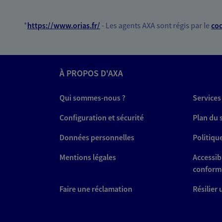
*
https://www.orias.fr/
- Les agents AXA sont régis par le
cod
À PROPOS D'AXA
Qui sommes-nous ?
Services
Configuration et sécurité
Plan du 
Données personnelles
Politiqu
Mentions légales
Accessibi
conform
Faire une réclamation
Résilier