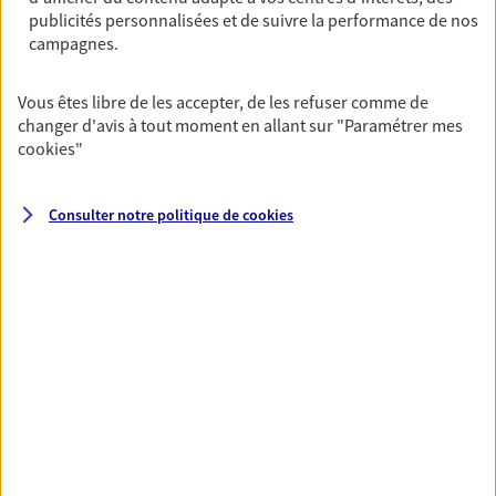
publicités personnalisées et de suivre la performance de nos
06 82 35 77 63
campagnes.
NOUS CONTACTER
Vous êtes libre de les accepter, de les refuser comme de
changer d'avis à tout moment en allant sur
"Paramétrer mes
VOIR NOTRE SITE WEB
cookies
"
N° Orias * (orias.fr) : 19002997
Consulter notre politique de
cookies
VOIR PLUS
AXA, toujours proche de
vous