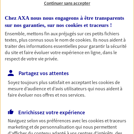
Continuer sans accepter
RECHERCHER
Chez AXA nous nous engageons à être transparents
sur nos garanties, sur nos
cookies et traceurs
!
Ensemble, mettons fin aux préjugés sur ces petits fichiers
textes, plus connus sous le nom de
cookies
. Ils nous aident à
1 résultat correspond à votre
traiter des informations essentielles pour garantir la sécurité
recherche
du site et faire évoluer votre expérience en ligne, dans le
Passer les
respect de votre vie privée.
résultats
Partagez vos attentes
Liste
Carte
Soyez toujours plus satisfait en acceptant les
cookies
de
mesure d’audience et d’avis utilisateurs qui nous aident à
faire évoluer nos offres et nos services.
Muriel Saderne
Mandataire d'Assurance AXA Epargne et
Enrichissez votre expérience
Protection
Naviguez selon vos préférences avec les
cookies et traceurs
13920 Saint Mitre Les Remparts
marketing et de personnalisation qui nous permettent
d'afficher du contenu adapté à vos centres d'intérêts, des