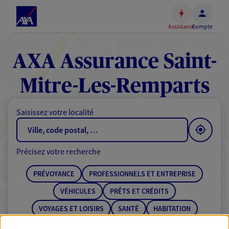
Espace
client
Assistance
Compte
Accéder
au
contenu
AXA Assurance Saint-
principal
Accéder
Mitre-Les-Remparts
au
pied
Saisissez votre localité
de
page
Précisez votre recherche
PRÉVOYANCE
PROFESSIONNELS ET ENTREPRISE
VÉHICULES
PRÊTS ET CRÉDITS
VOYAGES ET LOISIRS
SANTÉ
HABITATION
ÉPARGNE
RETRAITE
BANQUE