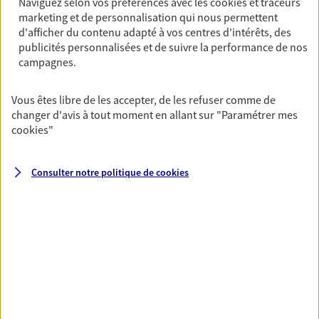
Naviguez selon vos préférences avec les
cookies et traceurs
marketing et de personnalisation qui nous permettent
PRENDRE RENDEZ-VOUS
d'afficher du contenu adapté à vos centres d'intérêts, des
VOIR NOTRE SITE WEB
publicités personnalisées et de suivre la performance de nos
campagnes.
N° Orias * (orias.fr) : 07031016
Vous êtes libre de les accepter, de les refuser comme de
changer d'avis à tout moment en allant sur
"Paramétrer mes
cookies
"
Vincent Huard
Agent général d'assurance exclusif AXA
Consulter notre politique de
cookies
Prévoyance & Patrimoine
142 Rue De Rivoli, 75001 Paris
Horaires :
Fermé
Ouvre le 10 août à 09:00
06 81 77 66 95
NOUS CONTACTER