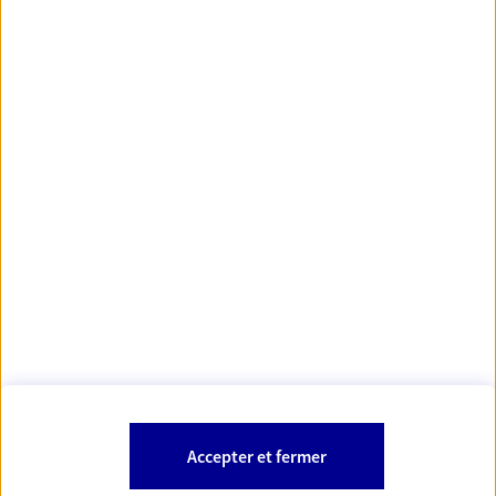
https://www.orias.fr/
code des
*
- Les agents AXA sont régis par le
assurances
À PROPOS D'AXA
NOS AUTRES PRODUITS
SITES AXA
Accepter et fermer