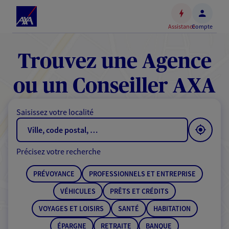
Espace
client
Assistance
Compte
Accéder
au
contenu
Trouvez une Agence
principal
Accéder
ou un Conseiller AXA
au
pied
Saisissez votre localité
de
page
Précisez votre recherche
PRÉVOYANCE
PROFESSIONNELS ET ENTREPRISE
VÉHICULES
PRÊTS ET CRÉDITS
VOYAGES ET LOISIRS
SANTÉ
HABITATION
ÉPARGNE
RETRAITE
BANQUE