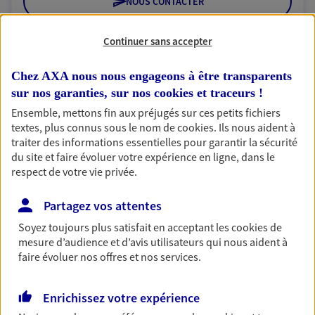
NOUS CONTACTER
VOIR NOTRE SITE WEB
Continuer sans accepter
N° Orias * (orias.fr) : 18000985
Chez AXA nous nous engageons à être transparents
sur nos garanties, sur nos
cookies et traceurs
!
Ensemble, mettons fin aux préjugés sur ces petits fichiers
textes, plus connus sous le nom de
cookies
. Ils nous aident à
SGTA Sud IDF PARIS 5
traiter des informations essentielles pour garantir la sécurité
Agent Général d'assurance exclusif AXA
du site et faire évoluer votre expérience en ligne, dans le
France
respect de votre vie privée.
46 Rue Monge, 75005 Paris
Horaires :
Fermé
Partagez vos attentes
Ouvre le 10 août à 14:00
Soyez toujours plus satisfait en acceptant les
cookies
de
mesure d’audience et d’avis utilisateurs qui nous aident à
faire évoluer nos offres et nos services.
01 44 27 07 89
Enrichissez votre expérience
NOUS CONTACTER