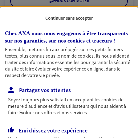
NOUS CONTACTER
VOIR NOTRE SITE WEB
Continuer sans accepter
N° Orias * (orias.fr) : 18000985
Chez AXA nous nous engageons à être transparents
sur nos garanties, sur nos
cookies et traceurs
!
Ensemble, mettons fin aux préjugés sur ces petits fichiers
textes, plus connus sous le nom de
cookies
. Ils nous aident à
SGTA Sud IDF PARIS 5
traiter des informations essentielles pour garantir la sécurité
Agent Général d'assurance exclusif AXA
du site et faire évoluer votre expérience en ligne, dans le
France
respect de votre vie privée.
46 Rue Monge, 75005 Paris
Horaires :
Fermé
Partagez vos attentes
Ouvre à 09:30
Soyez toujours plus satisfait en acceptant les
cookies
de
mesure d’audience et d’avis utilisateurs qui nous aident à
faire évoluer nos offres et nos services.
01 44 27 07 89
Enrichissez votre expérience
NOUS CONTACTER