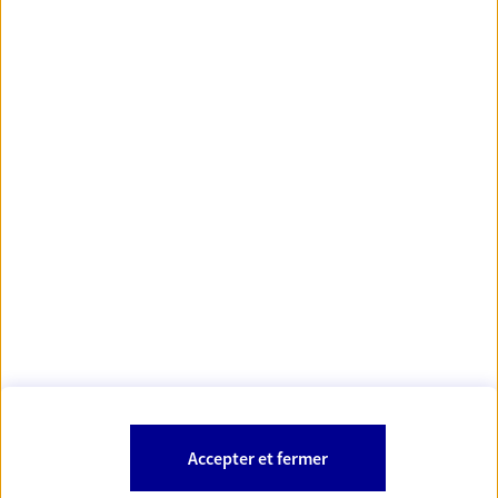
https://www.orias.fr/
code des
*
- Les agents AXA sont régis par le
assurances
À PROPOS D'AXA
NOS AUTRES PRODUITS
SITES AXA
Accepter et fermer