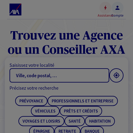
Espace
client
Assistance
Compte
Accéder
au
contenu
Trouvez une Agence
principal
Accéder
ou un Conseiller AXA
au
pied
Saisissez votre localité
de
page
Précisez votre recherche
PRÉVOYANCE
PROFESSIONNELS ET ENTREPRISE
VÉHICULES
PRÊTS ET CRÉDITS
VOYAGES ET LOISIRS
SANTÉ
HABITATION
ÉPARGNE
RETRAITE
BANQUE