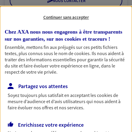
NOUS CONTACTER
VOIR NOTRE SITE WEB
Continuer sans accepter
N° Orias * (orias.fr) : 18000985
Chez AXA nous nous engageons à être transparents
sur nos garanties, sur nos
cookies et traceurs
!
Ensemble, mettons fin aux préjugés sur ces petits fichiers
textes, plus connus sous le nom de
cookies
. Ils nous aident à
SGTA Sud IDF PARIS 5
traiter des informations essentielles pour garantir la sécurité
Agent Général d'assurance exclusif AXA
du site et faire évoluer votre expérience en ligne, dans le
France
respect de votre vie privée.
46 Rue Monge, 75005 Paris
Horaires :
Ouvert
Partagez vos attentes
de 14:00 à 18:00
Soyez toujours plus satisfait en acceptant les
cookies
de
mesure d’audience et d’avis utilisateurs qui nous aident à
faire évoluer nos offres et nos services.
01 44 27 07 89
Enrichissez votre expérience
NOUS CONTACTER