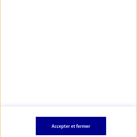
https://www.orias.fr/
code des
*
- Les agents AXA sont régis par le
assurances
À PROPOS D'AXA
NOS AUTRES PRODUITS
SITES AXA
Accepter et fermer