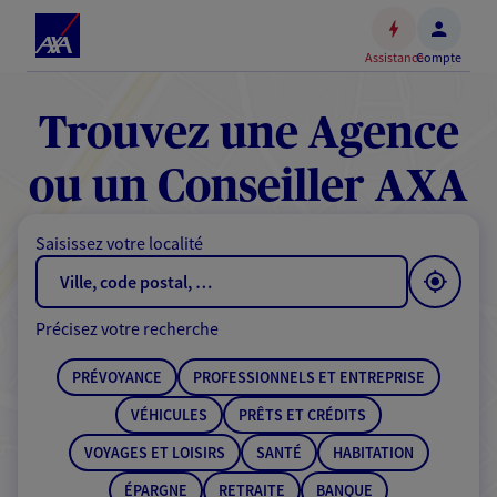
Espace
client
Assistance
Compte
Accéder
au
contenu
Trouvez une Agence
principal
Accéder
ou un Conseiller AXA
au
pied
Saisissez votre localité
de
page
Précisez votre recherche
PRÉVOYANCE
PROFESSIONNELS ET ENTREPRISE
VÉHICULES
PRÊTS ET CRÉDITS
VOYAGES ET LOISIRS
SANTÉ
HABITATION
ÉPARGNE
RETRAITE
BANQUE