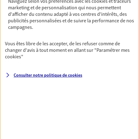
Naviguez selon vos préférences avec les
cookies et traceurs
marketing et de personnalisation qui nous permettent
PRENDRE RENDEZ-VOUS
d'afficher du contenu adapté à vos centres d'intérêts, des
VOIR NOTRE SITE WEB
publicités personnalisées et de suivre la performance de nos
campagnes.
N° Orias * (orias.fr) : 07031016
Vous êtes libre de les accepter, de les refuser comme de
changer d'avis à tout moment en allant sur
"Paramétrer mes
cookies
"
Vincent Huard
Agent général d'assurance exclusif AXA
Consulter notre politique de
cookies
Prévoyance & Patrimoine
142 Rue De Rivoli, 75001 Paris
Horaires :
Ouvert
de 09:00 à 12:00
puis de 14:00 à 18:00
06 81 77 66 95
NOUS CONTACTER