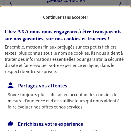
NOUS CONTACTER
VOIR NOTRE SITE WEB
Continuer sans accepter
N° Orias * (orias.fr) : 18000985
Chez AXA nous nous engageons à être transparents
sur nos garanties, sur nos
cookies et traceurs
!
Ensemble, mettons fin aux préjugés sur ces petits fichiers
textes, plus connus sous le nom de
cookies
. Ils nous aident à
SGTA Sud IDF PARIS 5
traiter des informations essentielles pour garantir la sécurité
Agent Général d'assurance exclusif AXA
du site et faire évoluer votre expérience en ligne, dans le
France
respect de votre vie privée.
46 Rue Monge, 75005 Paris
Horaires :
Fermé
Partagez vos attentes
Ouvre demain à 14:00
Soyez toujours plus satisfait en acceptant les
cookies
de
mesure d’audience et d’avis utilisateurs qui nous aident à
faire évoluer nos offres et nos services.
01 44 27 07 89
Enrichissez votre expérience
NOUS CONTACTER