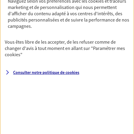
Naviguez selon vos préférences avec les
cookies et traceurs
marketing et de personnalisation qui nous permettent
PRENDRE RENDEZ-VOUS
d'afficher du contenu adapté à vos centres d'intérêts, des
VOIR NOTRE SITE WEB
publicités personnalisées et de suivre la performance de nos
campagnes.
N° Orias * (orias.fr) : 07031016
Vous êtes libre de les accepter, de les refuser comme de
changer d'avis à tout moment en allant sur
"Paramétrer mes
cookies
"
Vincent Huard
Agent général d'assurance exclusif AXA
Consulter notre politique de
cookies
Prévoyance & Patrimoine
142 Rue De Rivoli, 75001 Paris
Horaires :
Fermé
Ouvre demain à 09:00
06 81 77 66 95
NOUS CONTACTER