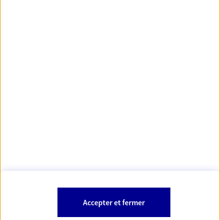
https://www.orias.fr/
code des
*
- Les agents AXA sont régis par le
assurances
À PROPOS D'AXA
NOS AUTRES PRODUITS
SITES AXA
Accepter et fermer