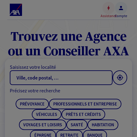
Espace
client
Assistance
Compte
Accéder
au
contenu
Trouvez une Agence
principal
Accéder
ou un Conseiller AXA
au
pied
Saisissez votre localité
de
page
Précisez votre recherche
PRÉVOYANCE
PROFESSIONNELS ET ENTREPRISE
VÉHICULES
PRÊTS ET CRÉDITS
VOYAGES ET LOISIRS
SANTÉ
HABITATION
ÉPARGNE
RETRAITE
BANQUE