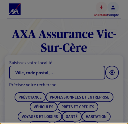
Espace
client
Assistance
Compte
Accéder
au
contenu
AXA Assurance Vic-
principal
Accéder
Sur-Cère
au
pied
Saisissez votre localité
de
page
Précisez votre recherche
PRÉVOYANCE
PROFESSIONNELS ET ENTREPRISE
VÉHICULES
PRÊTS ET CRÉDITS
VOYAGES ET LOISIRS
SANTÉ
HABITATION
ÉPARGNE
RETRAITE
BANQUE