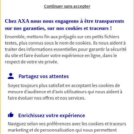
Continuer sans accepter
RECHERCHER
Chez AXA nous nous engageons à être transparents
sur nos garanties, sur nos
cookies et traceurs
!
Ensemble, mettons fin aux préjugés sur ces petits fichiers
1 résultat correspond à votre
textes, plus connus sous le nom de
cookies
. Ils nous aident à
traiter des informations essentielles pour garantir la sécurité
recherche
Passer les
du site et faire évoluer votre expérience en ligne, dans le
résultats
respect de votre vie privée.
Liste
Carte
Partagez vos attentes
Soyez toujours plus satisfait en acceptant les
cookies
de
mesure d’audience et d’avis utilisateurs qui nous aident à
faire évoluer nos offres et nos services.
Damien Planche
Agent Général d'assurance exclusif AXA
Enrichissez votre expérience
France
Naviguez selon vos préférences avec les
cookies et traceurs
11 Av Max Mabit Fournier, 15800 Vic Sur Cere
marketing et de personnalisation qui nous permettent
Horaires :
Fermé