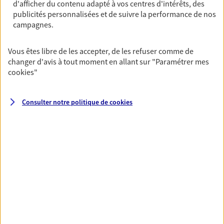
d'afficher du contenu adapté à vos centres d'intérêts, des
Ouvre le 11 août à 09:00
publicités personnalisées et de suivre la performance de nos
campagnes.
04 71 47 51 91
Vous êtes libre de les accepter, de les refuser comme de
changer d'avis à tout moment en allant sur
"Paramétrer mes
NOUS CONTACTER
cookies
"
VOIR NOTRE SITE WEB
Consulter notre politique de
cookies
N° Orias * (orias.fr) : 22003959
VOIR PLUS
AXA, toujours proche de