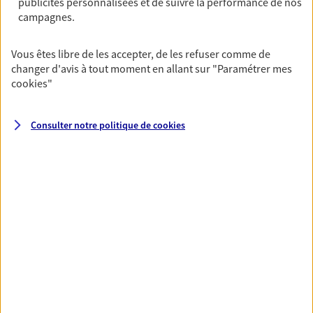
publicités personnalisées et de suivre la performance de nos
NOUS CONTACTER
campagnes.
VOIR NOTRE SITE WEB
Vous êtes libre de les accepter, de les refuser comme de
changer d'avis à tout moment en allant sur
"Paramétrer mes
cookies
"
VOIR PLUS
Consulter notre politique de
cookies
AXA, toujours proche de
vous