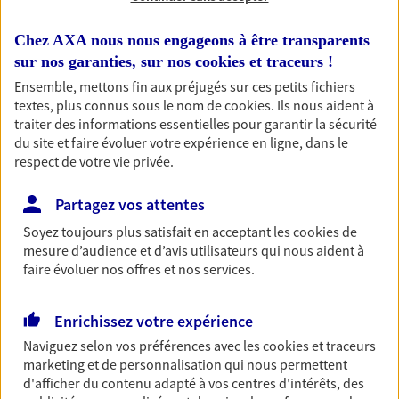
Chez AXA nous nous engageons à être transparents
sur nos garanties, sur nos
cookies et traceurs
!
1 résultat correspond à votre
Ensemble, mettons fin aux préjugés sur ces petits fichiers
textes, plus connus sous le nom de
cookies
. Ils nous aident à
recherche
Passer les
traiter des informations essentielles pour garantir la sécurité
résultats
du site et faire évoluer votre expérience en ligne, dans le
respect de votre vie privée.
Liste
Carte
Partagez vos attentes
Soyez toujours plus satisfait en acceptant les
cookies
de
mesure d’audience et d’avis utilisateurs qui nous aident à
Alan Vailler
faire évoluer nos offres et nos services.
Conseiller AXA Epargne et Protection
Enrichissez votre expérience
69330 Jons
Naviguez selon vos préférences avec les
cookies et traceurs
marketing et de personnalisation qui nous permettent
06 85 57 09 96
d'afficher du contenu adapté à vos centres d'intérêts, des