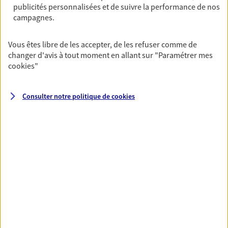
publicités personnalisées et de suivre la performance de nos
06 78 38 30 76
campagnes.
NOUS CONTACTER
Vous êtes libre de les accepter, de les refuser comme de
changer d'avis à tout moment en allant sur
"Paramétrer mes
VOIR NOTRE SITE WEB
cookies
"
Consulter notre politique de
cookies
VOIR PLUS
AXA, toujours proche de
vous