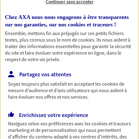
Continuer sans accepter
RECHERCHER
Chez AXA nous nous engageons à être transparents
sur nos garanties, sur nos
cookies et traceurs
!
Ensemble, mettons fin aux préjugés sur ces petits fichiers
textes, plus connus sous le nom de
cookies
. Ils nous aident à
1 résultat correspond à votre
traiter des informations essentielles pour garantir la sécurité
recherche
du site et faire évoluer votre expérience en ligne, dans le
Passer les
respect de votre vie privée.
résultats
Partagez vos attentes
Liste
Carte
Soyez toujours plus satisfait en acceptant les
cookies
de
mesure d’audience et d’avis utilisateurs qui nous aident à
faire évoluer nos offres et nos services.
Gregory Noel
Enrichissez votre expérience
Conseiller AXA Epargne et Protection
Naviguez selon vos préférences avec les
cookies et traceurs
69970 Marennes
marketing et de personnalisation qui nous permettent
d'afficher du contenu adapté à vos centres d'intérêts, des