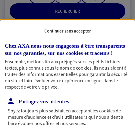
RECHERCHER
Continuer sans accepter
2 résultats correspondent à votre
Chez AXA nous nous engageons à être transparents
recherche
sur nos garanties, sur nos
cookies et traceurs
!
Passer les
résultats
Ensemble, mettons fin aux préjugés sur ces petits fichiers
textes, plus connus sous le nom de
cookies
. Ils nous aident à
traiter des informations essentielles pour garantir la sécurité
Liste
Carte
du site et faire évoluer votre expérience en ligne, dans le
respect de votre vie privée.
Billal Taguia
Partagez vos attentes
Agent Général d'assurance exclusif AXA
Soyez toujours plus satisfait en acceptant les
cookies
de
mesure d’audience et d’avis utilisateurs qui nous aident à
France
faire évoluer nos offres et nos services.
46 Grande Rue, 69800 Saint Priest
Agence accessible