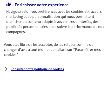
Horaires :
Fermé
Enrichissez votre expérience
Ouvre le 10 août à 09:00
Naviguez selon vos préférences avec les
cookies et traceurs
marketing et de personnalisation qui nous permettent
d'afficher du contenu adapté à vos centres d'intérêts, des
04 78 20 11 79
publicités personnalisées et de suivre la performance de nos
campagnes.
NOUS CONTACTER
Vous êtes libre de les accepter, de les refuser comme de
PRENDRE RENDEZ-VOUS
changer d'avis à tout moment en allant sur
"Paramétrer mes
cookies
"
VOIR NOTRE SITE WEB
N° Orias * (orias.fr) : 22006800
Consulter notre politique de
cookies
Ines Briffa Pagnon
Conseiller AXA Epargne et Protection