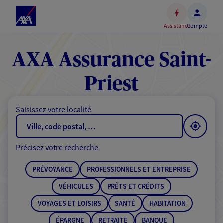
Espace
client
Assistance
Compte
Accéder
au
contenu
AXA Assurance Saint-
principal
Accéder
Priest
au
pied
Saisissez votre localité
de
page
Précisez votre recherche
PRÉVOYANCE
PROFESSIONNELS ET ENTREPRISE
VÉHICULES
PRÊTS ET CRÉDITS
VOYAGES ET LOISIRS
SANTÉ
HABITATION
ÉPARGNE
RETRAITE
BANQUE