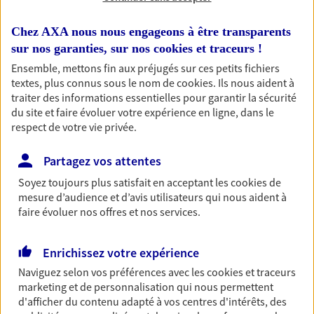
RECHERCHER
Chez AXA nous nous engageons à être transparents
sur nos garanties, sur nos
cookies et traceurs
!
Ensemble, mettons fin aux préjugés sur ces petits fichiers
textes, plus connus sous le nom de
cookies
. Ils nous aident à
traiter des informations essentielles pour garantir la sécurité
1 résultat correspond à votre
du site et faire évoluer votre expérience en ligne, dans le
recherche
Passer les
respect de votre vie privée.
résultats
Partagez vos attentes
Liste
Carte
Soyez toujours plus satisfait en acceptant les
cookies
de
mesure d’audience et d’avis utilisateurs qui nous aident à
faire évoluer nos offres et nos services.
Christophe Chardin
Enrichissez votre expérience
Conseiller AXA Epargne et Protection
Naviguez selon vos préférences avec les
cookies et traceurs
marketing et de personnalisation qui nous permettent
71530 Crissey
d'afficher du contenu adapté à vos centres d'intérêts, des