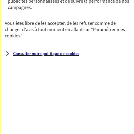
publicités personnalisées et de suivre la performance de nos
NOUS CONTACTER
campagnes.
VOIR NOTRE SITE WEB
Vous êtes libre de les accepter, de les refuser comme de
changer d'avis à tout moment en allant sur
"Paramétrer mes
cookies
"
VOIR PLUS
Consulter notre politique de
cookies
AXA, toujours proche de
vous