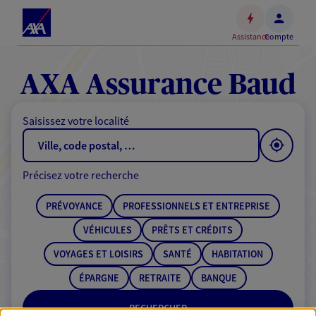
Espace
client
Assistance
Compte
Accéder
au
contenu
AXA Assurance Baud
principal
Accéder
Saisissez votre localité
au
pied
de
Précisez votre recherche
page
PRÉVOYANCE
PROFESSIONNELS ET ENTREPRISE
VÉHICULES
PRÊTS ET CRÉDITS
VOYAGES ET LOISIRS
SANTÉ
HABITATION
ÉPARGNE
RETRAITE
BANQUE
RECHERCHER