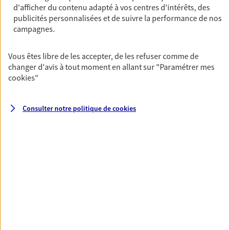
d'afficher du contenu adapté à vos centres d'intérêts, des
publicités personnalisées et de suivre la performance de nos
02 97 51 01 45
campagnes.
NOUS CONTACTER
Vous êtes libre de les accepter, de les refuser comme de
changer d'avis à tout moment en allant sur
"Paramétrer mes
PRENDRE RENDEZ-VOUS
cookies
"
VOIR NOTRE SITE WEB
Consulter notre politique de
cookies
N° Orias * (orias.fr) : EIRL HERRMANN MARC HENRI (07016285); EI
LORAND PATRICE (23002862)
VOIR PLUS