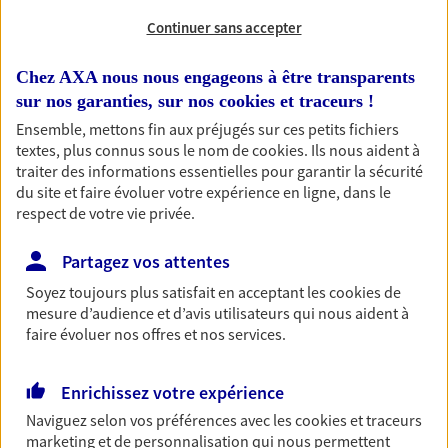
Continuer sans accepter
Chez AXA nous nous engageons à être transparents
1 résultat correspond à votre
sur nos garanties, sur nos
cookies et traceurs
!
recherche
Ensemble, mettons fin aux préjugés sur ces petits fichiers
Passer les
textes, plus connus sous le nom de
cookies
. Ils nous aident à
résultats
traiter des informations essentielles pour garantir la sécurité
du site et faire évoluer votre expérience en ligne, dans le
Liste
Carte
respect de votre vie privée.
Partagez vos attentes
Herrmann-Lorand
Soyez toujours plus satisfait en acceptant les
cookies
de
mesure d’audience et d’avis utilisateurs qui nous aident à
Agents Généraux d'assurance exclusif AXA
faire évoluer nos offres et nos services.
France
5 Rue D Auray, 56150 Baud
Agence accessible
Enrichissez votre expérience
Horaires :
Ouvert
Naviguez selon vos préférences avec les
cookies et traceurs
de 09:00 à 12:30
puis de 14:00 à 18:00
marketing et de personnalisation qui nous permettent