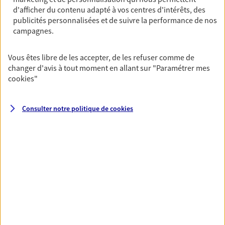
Horaires :
Fermé
d'afficher du contenu adapté à vos centres d'intérêts, des
Ouvre demain à 09:00
publicités personnalisées et de suivre la performance de nos
campagnes.
02 48 73 33 62
Vous êtes libre de les accepter, de les refuser comme de
changer d'avis à tout moment en allant sur
"Paramétrer mes
NOUS CONTACTER
cookies
"
PRENDRE RENDEZ-VOUS
Consulter notre politique de
cookies
VOIR NOTRE SITE WEB
N° Orias * (orias.fr) : 22002029
VOIR PLUS