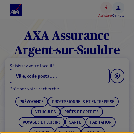
Espace
client
Assistance
Compte
Accéder
au
contenu
AXA Assurance
principal
Accéder
Argent-sur-Sauldre
au
pied
Saisissez votre localité
de
page
Précisez votre recherche
PRÉVOYANCE
PROFESSIONNELS ET ENTREPRISE
VÉHICULES
PRÊTS ET CRÉDITS
VOYAGES ET LOISIRS
SANTÉ
HABITATION
ÉPARGNE
RETRAITE
BANQUE