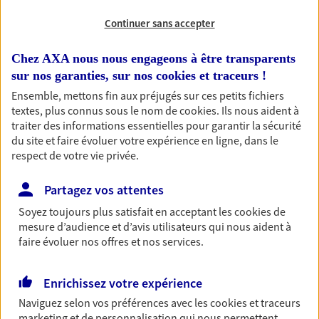
Continuer sans accepter
RECHERCHER
Chez AXA nous nous engageons à être transparents
sur nos garanties, sur nos
cookies et traceurs
!
Ensemble, mettons fin aux préjugés sur ces petits fichiers
1 résultat correspond à votre
textes, plus connus sous le nom de
cookies
. Ils nous aident à
recherche
traiter des informations essentielles pour garantir la sécurité
Passer les
du site et faire évoluer votre expérience en ligne, dans le
résultats
respect de votre vie privée.
Liste
Carte
Partagez vos attentes
Soyez toujours plus satisfait en acceptant les
cookies
de
mesure d’audience et d’avis utilisateurs qui nous aident à
Sandrine Babault
faire évoluer nos offres et nos services.
Agent Général d'assurance exclusif AXA
France
Enrichissez votre expérience
23 Rue Nationale, 18410 Argent Sur Sauldre
Naviguez selon vos préférences avec les
cookies et traceurs
Agence accessible
marketing et de personnalisation qui nous permettent