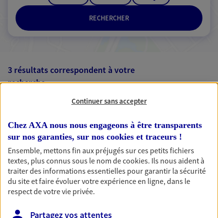
RECHERCHER
3 résultats correspondent à votre
recherche
Passer les
résultats
Continuer sans accepter
Liste
Carte
Chez AXA nous nous engageons à être transparents
sur nos garanties, sur nos
cookies et traceurs
!
Ensemble, mettons fin aux préjugés sur ces petits fichiers
textes, plus connus sous le nom de
cookies
. Ils nous aident à
Gonnet Guiblin
traiter des informations essentielles pour garantir la sécurité
Agents Généraux d'assurance exclusif AXA
du site et faire évoluer votre expérience en ligne, dans le
France
respect de votre vie privée.
10 Rue Benjamin Constant, 18200 St Amand
Partagez vos attentes
Montrond