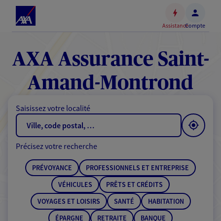
Espace
client
Assistance
Compte
Accéder
au
contenu
AXA Assurance Saint-
principal
Accéder
Amand-Montrond
au
pied
Saisissez votre localité
de
page
Précisez votre recherche
PRÉVOYANCE
PROFESSIONNELS ET ENTREPRISE
VÉHICULES
PRÊTS ET CRÉDITS
VOYAGES ET LOISIRS
SANTÉ
HABITATION
ÉPARGNE
RETRAITE
BANQUE