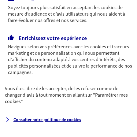
Horaires :
Fermé
Soyez toujours plus satisfait en acceptant les
cookies
de
Ouvre demain à 14:00
mesure d’audience et d’avis utilisateurs qui nous aident à
faire évoluer nos offres et nos services.
02 48 96 58 31
Enrichissez votre expérience
NOUS CONTACTER
Naviguez selon vos préférences avec les
cookies et traceurs
marketing et de personnalisation qui nous permettent
d'afficher du contenu adapté à vos centres d'intérêts, des
VOIR NOTRE SITE WEB
publicités personnalisées et de suivre la performance de nos
campagnes.
N° Orias * (orias.fr) : EI GUIBLIN LUCIE (24000204); EI GONNET
FABRICE (08040076)
Vous êtes libre de les accepter, de les refuser comme de
changer d'avis à tout moment en allant sur
"Paramétrer mes
cookies
"
Manuel Gilardet
Mandataire d'Assurance AXA Epargne et
Consulter notre politique de
cookies
Protection
18000 Saint Amand Montrond