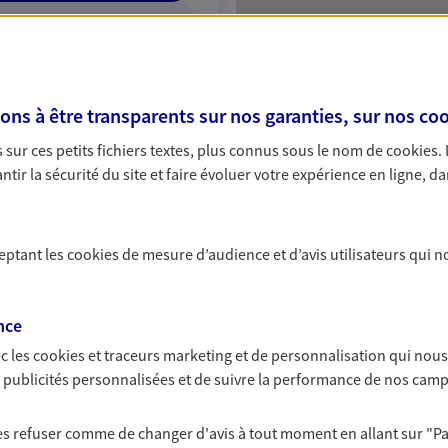
ITE WEB
s à être transparents sur nos garanties, sur nos
coo
sur ces petits fichiers textes, plus connus sous le nom de
cookies
.
n
tir la sécurité du site et faire évoluer votre expérience en ligne, da
Protection
ceptant les
cookies
de mesure d’audience et d’avis utilisateurs qui n
NOUS CONTACTER
ITE WEB
nce
c les
cookies et traceurs
marketing et de personnalisation qui nous
es publicités personnalisées et de suivre la performance de nos cam
 les refuser comme de changer d'avis à tout moment en allant sur
"P