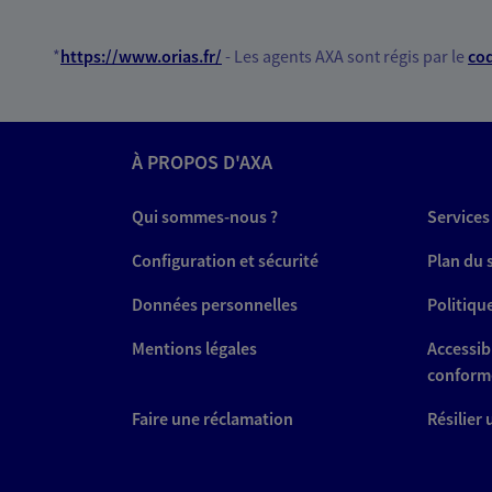
*
https://www.orias.fr/
- Les agents AXA sont régis par le
cod
À PROPOS D'AXA
Qui sommes-nous ?
Services
Configuration et sécurité
Plan du 
Données personnelles
Politiqu
Mentions légales
Accessibi
conform
Faire une réclamation
Résilier