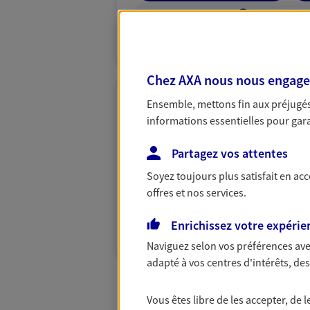
VOIR NOTRE S
N° Orias * (orias.fr) : 25002905
Chez AXA nous nous engageon
Ensemble, mettons fin aux préjugés 
Mathilde Poisso
informations essentielles pour garan
Conseiller AXA Epargne et 
Partagez vos attentes
45800 St Jean De Braye
Soyez toujours plus satisfait en ac
offres et nos services.
06 43 85 19 16
VOIR NOTRE S
Enrichissez votre expérie
Naviguez selon vos préférences ave
adapté à vos centres d'intérêts, d
Vous êtes libre de les accepter, de