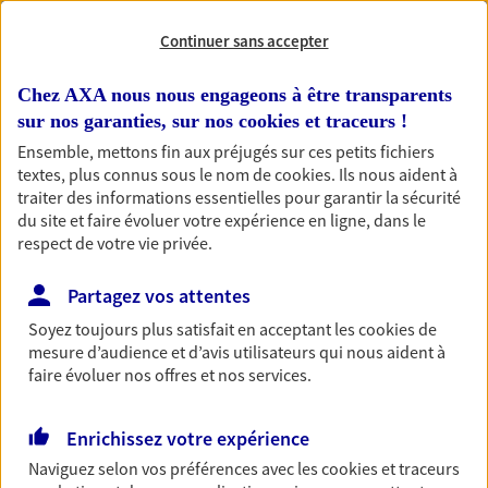
Continuer sans accepter
RECHERCHER
Chez AXA nous nous engageons à être transparents
sur nos garanties, sur nos
cookies et traceurs
!
Ensemble, mettons fin aux préjugés sur ces petits fichiers
1 résultat correspond à votre
textes, plus connus sous le nom de
cookies
. Ils nous aident à
recherche
Passer les
traiter des informations essentielles pour garantir la sécurité
résultats
du site et faire évoluer votre expérience en ligne, dans le
respect de votre vie privée.
Liste
Carte
Partagez vos attentes
Soyez toujours plus satisfait en acceptant les
cookies
de
mesure d’audience et d’avis utilisateurs qui nous aident à
Bonifaci Bonifaci
faire évoluer nos offres et nos services.
Agents Généraux d'assurance exclusif AXA
France
Enrichissez votre expérience
Immeuble U Lodu Route De Bastia, 20217 St Florent
Naviguez selon vos préférences avec les
cookies et traceurs
Agence accessible