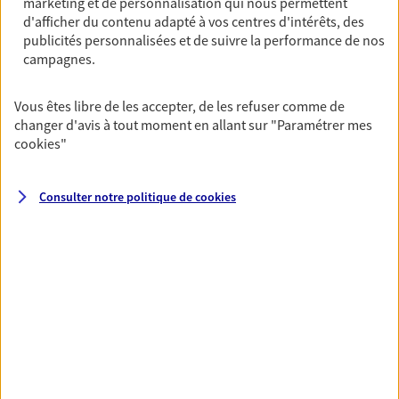
marketing et de personnalisation qui nous permettent
Horaires :
Fermé
d'afficher du contenu adapté à vos centres d'intérêts, des
Ouvre demain à 09:00
publicités personnalisées et de suivre la performance de nos
campagnes.
04 95 37 03 49
Vous êtes libre de les accepter, de les refuser comme de
changer d'avis à tout moment en allant sur
"Paramétrer mes
NOUS CONTACTER
cookies
"
PRENDRE RENDEZ-VOUS
Consulter notre politique de
cookies
VOIR NOTRE SITE WEB
N° Orias * (orias.fr) : EI BONIFACI HENRI (07013512); EI BONIFACI
JEAN-MARIE (07013514)
VOIR PLUS