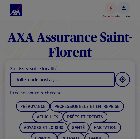
Espace
client
Assistance
Compte
Accéder
au
contenu
AXA Assurance Saint-
principal
Accéder
Florent
au
pied
Saisissez votre localité
de
page
Précisez votre recherche
PRÉVOYANCE
PROFESSIONNELS ET ENTREPRISE
VÉHICULES
PRÊTS ET CRÉDITS
VOYAGES ET LOISIRS
SANTÉ
HABITATION
ÉPARGNE
RETRAITE
BANQUE