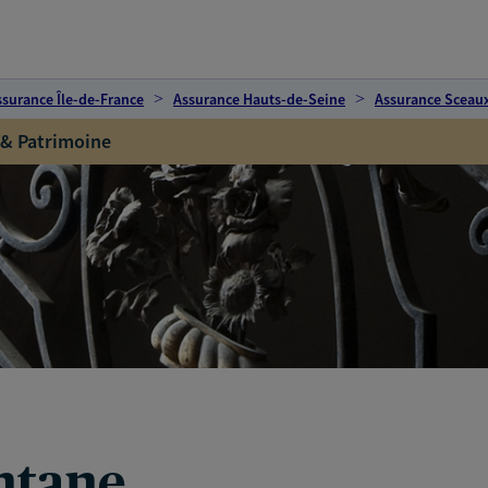
ssurance Île-de-France
Assurance Hauts-de-Seine
Assurance Sceau
 & Patrimoine
ntane