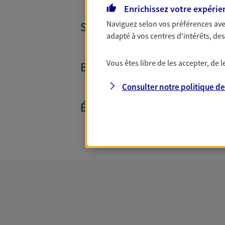
Enrichissez votre expérie
Naviguez selon vos préférences ave
SANTÉ ET PRÉVOYANCE
adapté à vos centres d'intérêts, d
Vous êtes libre de les accepter, de
BANQUE ET CRÉDITS
Consulter notre politique d
ÉPARGNE ET RETRAITE