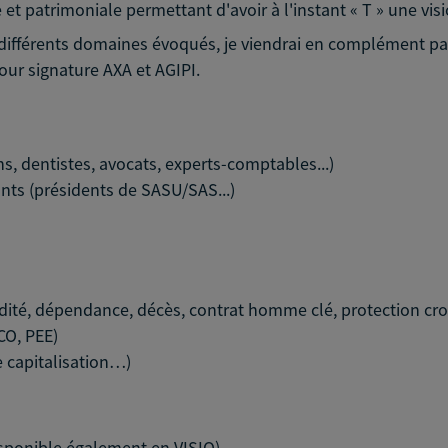
et patrimoniale permettant d'avoir à l'instant « T » une visi
es différents domaines évoqués, je viendrai en complément p
our signature AXA et AGIPI.
s, dentistes, avocats, experts-comptables...)
nts (présidents de SASU/SAS...)
lidité, dépendance, décès, contrat homme clé, protection cro
CO, PEE)
e capitalisation…)
isponible également en VISIO)