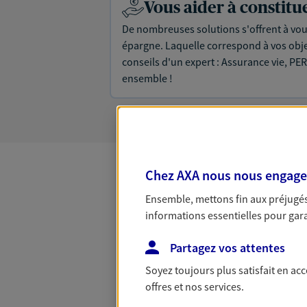
Vous aider à constit
De nombreuses solutions s'offrent à vous
épargne. Laquelle correspond à vos objec
conseils d'un expert : Assurance vie, PER
ensemble !
Chez AXA nous nous engageon
Toutes nos
Ensemble, mettons fin aux préjugés 
informations essentielles pour garan
Partagez vos attentes
Soyez toujours plus satisfait en ac
offres et nos services.