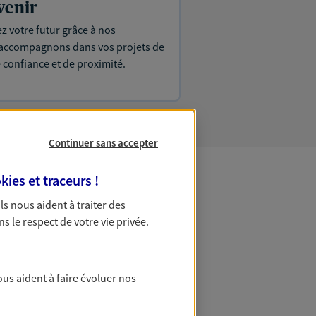
venir
ez votre futur grâce à nos
s accompagnons dans vos projets de
e confiance et de proximité.
Continuer sans accepter
kies et traceurs
!
 Patrimoine
 Ils nous aident à traiter des
ns le respect de votre vie privée.
ous aident à faire évoluer nos