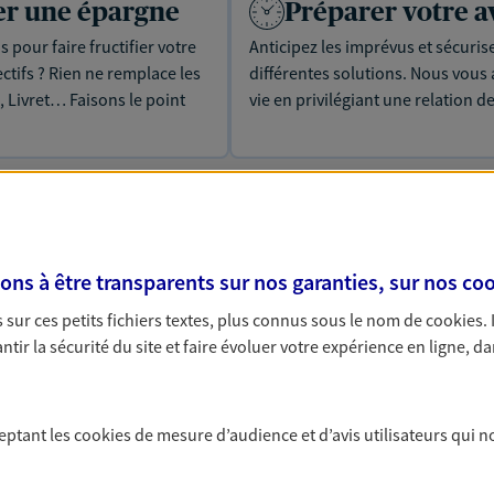
uer une épargne
Préparer votre a
 pour faire fructifier votre
Anticipez les imprévus et sécuris
tifs ? Rien ne remplace les
différentes solutions. Nous vou
, Livret… Faisons le point
vie en privilégiant une relation d
s à être transparents sur nos garanties, sur nos
coo
 solutions Prévoyance &
sur ces petits fichiers textes, plus connus sous le nom de
cookies
.
tir la sécurité du site et faire évoluer votre expérience en ligne, da
ceptant les
cookies
de mesure d’audience et d’avis utilisateurs qui n
PARTICULIERS
PRO & ENTREPRISES