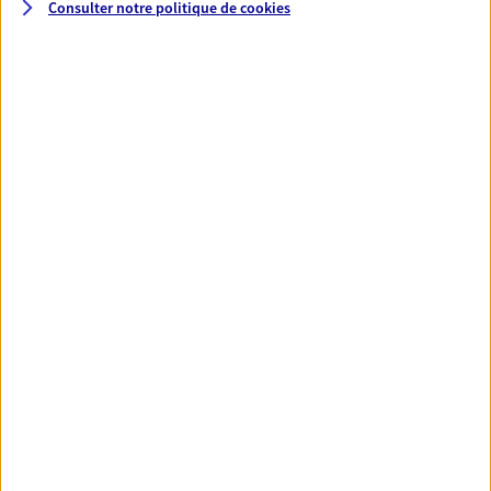
Consulter notre politique de
cookies
VOIR NOTRE SITE WEB
Thomas Deon
Conseiller AXA Epargne et Protection
08000 Charleville Mezieres
06 70 40 58 12
NOUS CONTACTER
VOIR NOTRE SITE WEB