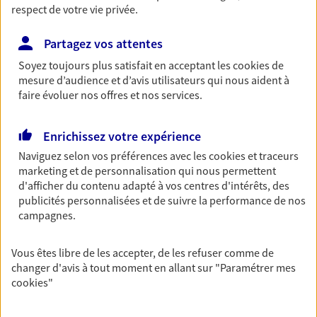
respect de votre vie privée.
Partagez vos attentes
Vos agents et vos conseillers AXA dans les
principales villes du département
Soyez toujours plus satisfait en acceptant les
cookies
de
mesure d’audience et d’avis utilisateurs qui nous aident à
Assurance Évreux
faire évoluer nos offres et nos services.
Assurance Vernon
Assurance Mesnils-sur-Iton
Enrichissez votre expérience
Assurance Bernay
Naviguez selon vos préférences avec les
cookies et traceurs
Assurance Louviers
marketing et de personnalisation qui nous permettent
Assurance Beuzeville
d'afficher du contenu adapté à vos centres d'intérêts, des
Assurance Bourth
publicités personnalisées et de suivre la performance de nos
Assurance Brionne
campagnes.
Assurance Conches-En-Ouche
Assurance Gaillon
Vous êtes libre de les accepter, de les refuser comme de
changer d'avis à tout moment en allant sur
"Paramétrer mes
cookies
"