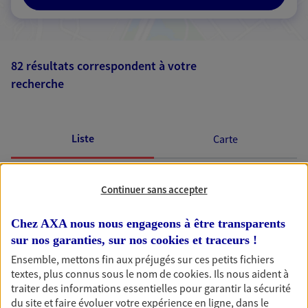
82 résultats correspondent à votre
recherche
Passer les
résultats
Liste
Carte
1
2
3
4
5
6
7
8
9
Continuer sans accepter
Chez AXA nous nous engageons à être transparents
sur nos garanties, sur nos
cookies et traceurs
!
AXA, toujours proche de
Ensemble, mettons fin aux préjugés sur ces petits fichiers
textes, plus connus sous le nom de
cookies
. Ils nous aident à
vous
traiter des informations essentielles pour garantir la sécurité
du site et faire évoluer votre expérience en ligne, dans le