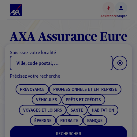
Espace
client
Assistance
Compte
Accéder
au
contenu
AXA Assurance Eure
principal
Accéder
Saisissez votre localité
au
pied
de
Précisez votre recherche
page
PRÉVOYANCE
PROFESSIONNELS ET ENTREPRISE
VÉHICULES
PRÊTS ET CRÉDITS
VOYAGES ET LOISIRS
SANTÉ
HABITATION
ÉPARGNE
RETRAITE
BANQUE
RECHERCHER