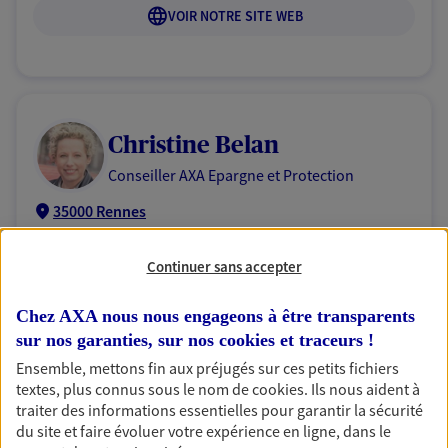
VOIR NOTRE SITE WEB
Christine Belan
Conseiller AXA Epargne et Protection
35000 Rennes
06 25 57 65 87
Continuer sans accepter
Chez AXA nous nous engageons à être transparents
NOUS CONTACTER
sur nos garanties, sur nos
cookies et traceurs
!
VOIR NOTRE SITE WEB
Ensemble, mettons fin aux préjugés sur ces petits fichiers
textes, plus connus sous le nom de
cookies
. Ils nous aident à
traiter des informations essentielles pour garantir la sécurité
du site et faire évoluer votre expérience en ligne, dans le