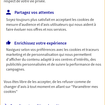
respect de votre vie privée.
Mathieu Chopin
Partagez vos attentes
Conseiller AXA Epargne et Protection
Soyez toujours plus satisfait en acceptant les
cookies
de
mesure d’audience et d’avis utilisateurs qui nous aident à
35000 Rennes
faire évoluer nos offres et nos services.
09 70 80 84 35
Enrichissez votre expérience
Naviguez selon vos préférences avec les
cookies et traceurs
NOUS CONTACTER
marketing et de personnalisation qui nous permettent
d'afficher du contenu adapté à vos centres d'intérêts, des
VOIR NOTRE SITE WEB
publicités personnalisées et de suivre la performance de nos
campagnes.
Vous êtes libre de les accepter, de les refuser comme de
changer d'avis à tout moment en allant sur
"Paramétrer mes
De Lorgeril-Delamaire
cookies
"
Agents Généraux d'assurance exclusif AXA
France