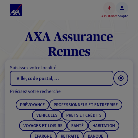
Espace
client
Assistance
Compte
Accéder
au
contenu
AXA Assurance
principal
Accéder
Rennes
au
pied
Saisissez votre localité
de
page
Précisez votre recherche
PRÉVOYANCE
PROFESSIONNELS ET ENTREPRISE
VÉHICULES
PRÊTS ET CRÉDITS
VOYAGES ET LOISIRS
SANTÉ
HABITATION
ÉPARGNE
RETRAITE
BANQUE