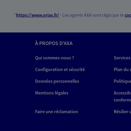
*
https://www.orias.fr/
- Les agents AXA sont régis par le
cod
À PROPOS D'AXA
Qui sommes-nous ?
Services
Configuration et sécurité
Plan du 
Données personnelles
Politiqu
Mentions légales
Accessibi
conform
Faire une réclamation
Résilier