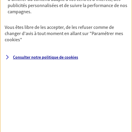
publicités personnalisées et de suivre la performance de nos
06 26 17 30 02
campagnes.
NOUS CONTACTER
Vous êtes libre de les accepter, de les refuser comme de
changer d'avis à tout moment en allant sur
"Paramétrer mes
VOIR NOTRE SITE WEB
cookies
"
N° Orias * (orias.fr) : 24007343
Consulter notre politique de
cookies
VOIR PLUS
AXA, toujours proche de
vous