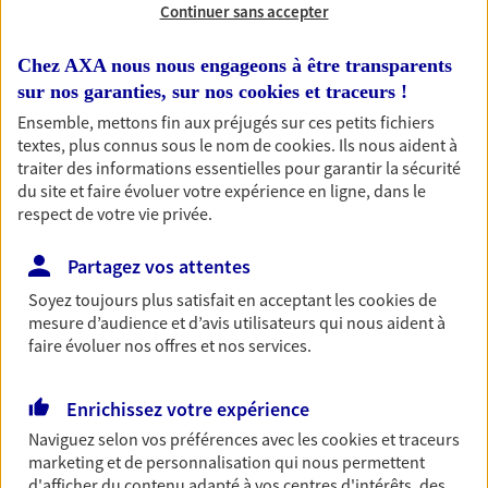
Continuer sans accepter
RECHERCHER
Chez AXA nous nous engageons à être transparents
sur nos garanties, sur nos
cookies et traceurs
!
Ensemble, mettons fin aux préjugés sur ces petits fichiers
textes, plus connus sous le nom de
cookies
. Ils nous aident à
1 résultat correspond à votre
traiter des informations essentielles pour garantir la sécurité
recherche
du site et faire évoluer votre expérience en ligne, dans le
Passer les
respect de votre vie privée.
résultats
Partagez vos attentes
Liste
Carte
Soyez toujours plus satisfait en acceptant les
cookies
de
mesure d’audience et d’avis utilisateurs qui nous aident à
faire évoluer nos offres et nos services.
Karen Jacquot Comiotto
Mandataire d'Assurance AXA Epargne et
Enrichissez votre expérience
Protection
Naviguez selon vos préférences avec les
cookies et traceurs
54120 Hablainville
marketing et de personnalisation qui nous permettent
d'afficher du contenu adapté à vos centres d'intérêts, des