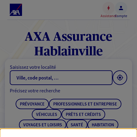
Espace
client
Assistance
Compte
Accéder
au
contenu
AXA Assurance
principal
Accéder
Hablainville
au
pied
Saisissez votre localité
de
page
Précisez votre recherche
PRÉVOYANCE
PROFESSIONNELS ET ENTREPRISE
VÉHICULES
PRÊTS ET CRÉDITS
VOYAGES ET LOISIRS
SANTÉ
HABITATION
ÉPARGNE
RETRAITE
BANQUE