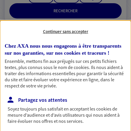
RECHERCHER
Continuer sans accepter
2 résultats correspondent à votre
Chez AXA nous nous engageons à être transparents
recherche
Passer les
sur nos garanties, sur nos
cookies et traceurs
!
résultats
Ensemble, mettons fin aux préjugés sur ces petits fichiers
textes, plus connus sous le nom de
cookies
. Ils nous aident à
Liste
Carte
traiter des informations essentielles pour garantir la sécurité
du site et faire évoluer votre expérience en ligne, dans le
respect de votre vie privée.
KOUSSA ET MICHEL
Partagez vos attentes
Agents Généraux d'assurance exclusif AXA
Soyez toujours plus satisfait en acceptant les
cookies
de
France
mesure d’audience et d’avis utilisateurs qui nous aident à
faire évoluer nos offres et nos services.
26 Rue Delforge, 59580 Aniche
Horaires :
Fermé