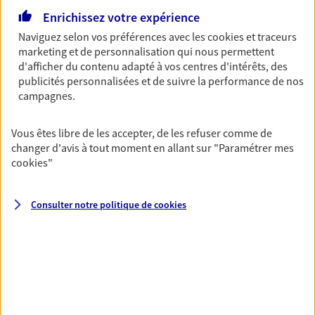
Ouvre à 09:00
Enrichissez votre expérience
Naviguez selon vos préférences avec les
cookies et traceurs
marketing et de personnalisation qui nous permettent
03 27 49 62 62
d'afficher du contenu adapté à vos centres d'intérêts, des
publicités personnalisées et de suivre la performance de nos
NOUS CONTACTER
campagnes.
PRENDRE RENDEZ-VOUS
Vous êtes libre de les accepter, de les refuser comme de
changer d'avis à tout moment en allant sur
"Paramétrer mes
VOIR NOTRE SITE WEB
cookies
"
N° Orias * (orias.fr) : EIRL KOUSSA MORAD (19007285); ARMAND
MICHEL (26002044)
Consulter notre politique de
cookies
Pauline Dujardin
Mandataire d'Assurance AXA Epargne et
Protection