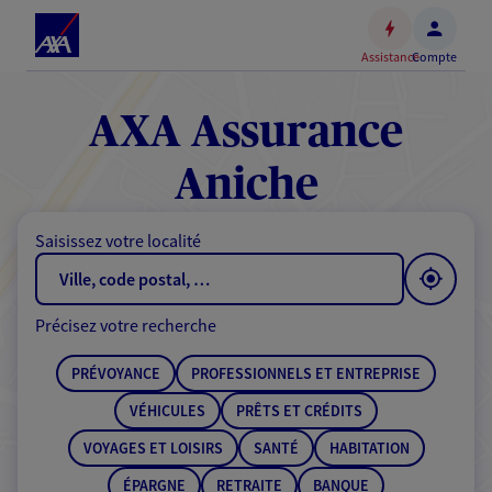
Espace
client
Assistance
Compte
Accéder
au
contenu
AXA Assurance
principal
Accéder
Aniche
au
pied
Saisissez votre localité
de
page
Précisez votre recherche
PRÉVOYANCE
PROFESSIONNELS ET ENTREPRISE
VÉHICULES
PRÊTS ET CRÉDITS
VOYAGES ET LOISIRS
SANTÉ
HABITATION
ÉPARGNE
RETRAITE
BANQUE