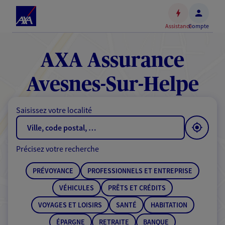
Espace
client
Assistance
Compte
Accéder
au
contenu
AXA Assurance
principal
Accéder
Avesnes-Sur-Helpe
au
pied
Saisissez votre localité
de
page
Précisez votre recherche
PRÉVOYANCE
PROFESSIONNELS ET ENTREPRISE
VÉHICULES
PRÊTS ET CRÉDITS
VOYAGES ET LOISIRS
SANTÉ
HABITATION
ÉPARGNE
RETRAITE
BANQUE