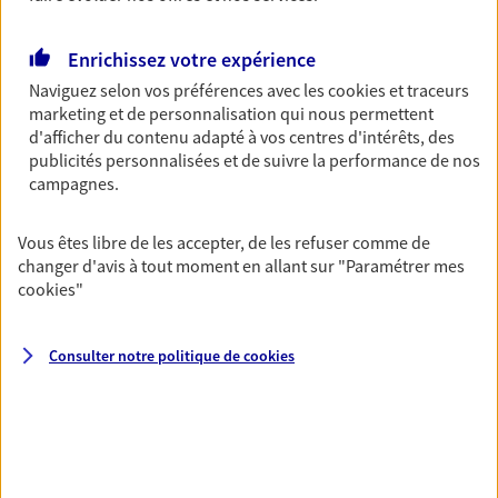
de 08:30 à 12:00
puis de 13:30 à 18:00
Enrichissez votre expérience
03 27 61 55 55
Naviguez selon vos préférences avec les
cookies et traceurs
marketing et de personnalisation qui nous permettent
d'afficher du contenu adapté à vos centres d'intérêts, des
NOUS CONTACTER
publicités personnalisées et de suivre la performance de nos
campagnes.
PRENDRE RENDEZ-VOUS
VOIR NOTRE SITE WEB
Vous êtes libre de les accepter, de les refuser comme de
changer d'avis à tout moment en allant sur
"Paramétrer mes
N° Orias * (orias.fr) : EI DOIGNIES SYLVIE (24002892); MAXIME
cookies
"
DELBART (25003943)
Consulter notre politique de
cookies
Degaigne Samuelle Et
Nicolas
Agents Généraux d'assurance exclusif AXA