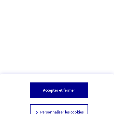
https://www.orias.fr/
code des
*
- Les agents AXA sont régis par le
assurances
À PROPOS D'AXA
NOS AUTRES PRODUITS
SITES AXA
Accepter et fermer
Personnaliser les cookies