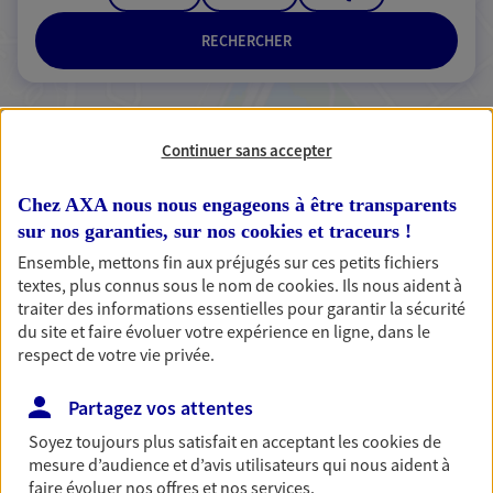
RECHERCHER
Continuer sans accepter
2 résultats correspondent à votre
recherche
Passer les
Chez AXA nous nous engageons à être transparents
résultats
sur nos garanties, sur nos
cookies et traceurs
!
Ensemble, mettons fin aux préjugés sur ces petits fichiers
Liste
Carte
textes, plus connus sous le nom de
cookies
. Ils nous aident à
traiter des informations essentielles pour garantir la sécurité
du site et faire évoluer votre expérience en ligne, dans le
respect de votre vie privée.
Doignies Delbart
Agents Généraux d'assurance exclusif AXA
Partagez vos attentes
France
Soyez toujours plus satisfait en acceptant les
cookies
de
17 Av De La Gare, 59440 Avesnes Sur Helpe
mesure d’audience et d’avis utilisateurs qui nous aident à
Horaires :
Ouvert
faire évoluer nos offres et nos services.