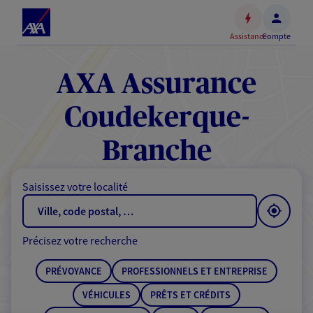
Espace
client
Assistance
Compte
Accéder
au
contenu
AXA Assurance
principal
Accéder
Coudekerque-
au
pied
Branche
de
page
Saisissez votre localité
Précisez votre recherche
PRÉVOYANCE
PROFESSIONNELS ET ENTREPRISE
VÉHICULES
PRÊTS ET CRÉDITS