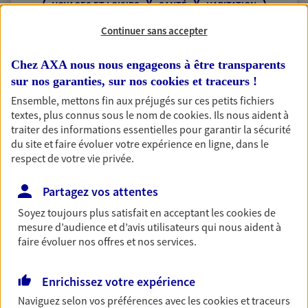
VOYAGES ET LOISIRS
SANTÉ
HABITATION
ÉPARGNE
RETRAITE
BANQUE
Continuer sans accepter
RECHERCHER
Chez AXA nous nous engageons à être transparents
sur nos garanties, sur nos
cookies et traceurs
!
Ensemble, mettons fin aux préjugés sur ces petits fichiers
textes, plus connus sous le nom de
cookies
. Ils nous aident à
traiter des informations essentielles pour garantir la sécurité
1 résultat correspond à votre
du site et faire évoluer votre expérience en ligne, dans le
recherche
Passer les
respect de votre vie privée.
résultats
Partagez vos attentes
Liste
Carte
Soyez toujours plus satisfait en acceptant les
cookies
de
mesure d’audience et d’avis utilisateurs qui nous aident à
faire évoluer nos offres et nos services.
Sarl Sgta Nord Ne
Enrichissez votre expérience
Coudekerque Branche
Naviguez selon vos préférences avec les
cookies et traceurs
Agent Général d'assurance exclusif AXA