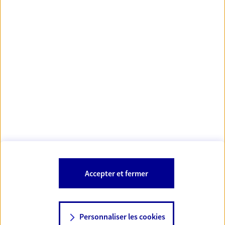
https://www.orias.fr/
code des
*
- Les agents AXA sont régis par le
assurances
À PROPOS D'AXA
NOS AUTRES PRODUITS
SITES AXA
Accepter et fermer
Personnaliser les cookies