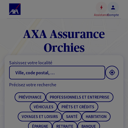
Espace
client
Assistance
Compte
Accéder
au
contenu
AXA Assurance
principal
Accéder
Orchies
au
pied
Saisissez votre localité
de
page
Précisez votre recherche
PRÉVOYANCE
PROFESSIONNELS ET ENTREPRISE
VÉHICULES
PRÊTS ET CRÉDITS
VOYAGES ET LOISIRS
SANTÉ
HABITATION
ÉPARGNE
RETRAITE
BANQUE