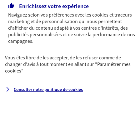
Ouvre le 10 août à 09:00
Enrichissez votre expérience
Naviguez selon vos préférences avec les
cookies et traceurs
marketing et de personnalisation qui nous permettent
03 20 71 86 16
d'afficher du contenu adapté à vos centres d'intérêts, des
publicités personnalisées et de suivre la performance de nos
NOUS CONTACTER
campagnes.
PRENDRE RENDEZ-VOUS
Vous êtes libre de les accepter, de les refuser comme de
changer d'avis à tout moment en allant sur
"Paramétrer mes
VOIR NOTRE SITE WEB
cookies
"
N° Orias * (orias.fr) : EI BACKELANDT MAX (17004183); EI SENLECQ
LOUIS (19003652)
Consulter notre politique de
cookies
Tiphaine Poulet
Mandataire d'Assurance AXA Epargne et
Protection