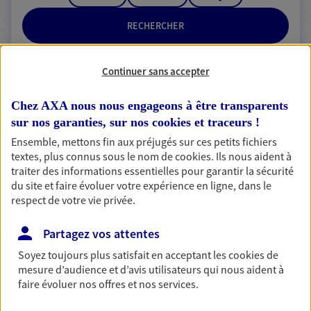
RECHERCHER
Continuer sans accepter
2 résultats correspondent à votre
Chez AXA nous nous engageons à être transparents
recherche
sur nos garanties, sur nos
cookies et traceurs
!
Passer les
résultats
Ensemble, mettons fin aux préjugés sur ces petits fichiers
textes, plus connus sous le nom de
cookies
. Ils nous aident à
traiter des informations essentielles pour garantir la sécurité
Liste
Carte
du site et faire évoluer votre expérience en ligne, dans le
respect de votre vie privée.
Backelandt Et Senlecq
Partagez vos attentes
Agents Généraux d'assurance exclusif AXA
Soyez toujours plus satisfait en acceptant les
cookies
de
mesure d’audience et d’avis utilisateurs qui nous aident à
France
faire évoluer nos offres et nos services.
13 B Place Du General De Gaulle, 59310 Orchies
Horaires :
Fermé