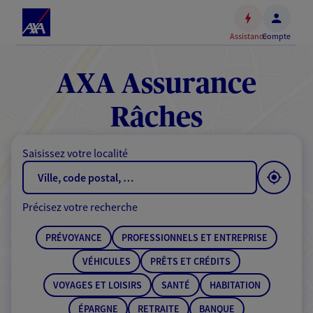
Espace
client
Assistance
Compte
Accéder
au
contenu
AXA Assurance
principal
Accéder
Râches
au
pied
Saisissez votre localité
de
page
Précisez votre recherche
PRÉVOYANCE
PROFESSIONNELS ET ENTREPRISE
VÉHICULES
PRÊTS ET CRÉDITS
VOYAGES ET LOISIRS
SANTÉ
HABITATION
ÉPARGNE
RETRAITE
BANQUE