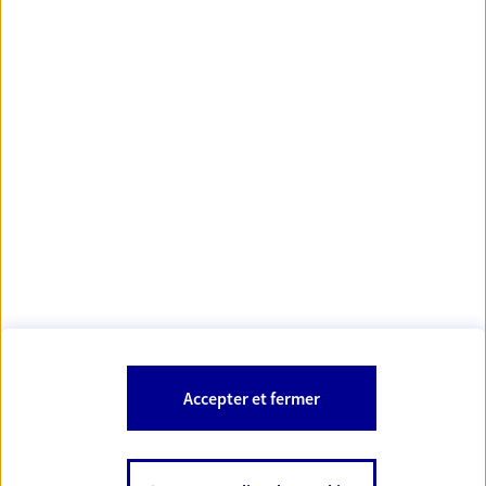
https://www.orias.fr/
code des
*
- Les agents AXA sont régis par le
assurances
À PROPOS D'AXA
NOS AUTRES PRODUITS
SITES AXA
Accepter et fermer