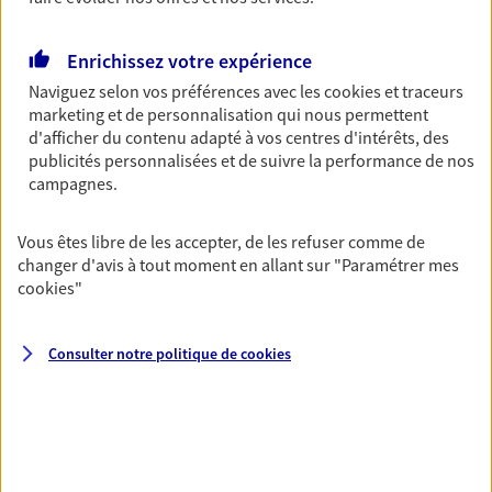
NOUS CONTACTER
Enrichissez votre expérience
VOIR NOTRE SITE WEB
Naviguez selon vos préférences avec les
cookies et traceurs
marketing et de personnalisation qui nous permettent
d'afficher du contenu adapté à vos centres d'intérêts, des
publicités personnalisées et de suivre la performance de nos
campagnes.
Marie Dicque
Mandataire d'Assurance AXA Epargne et
Vous êtes libre de les accepter, de les refuser comme de
Protection
changer d'avis à tout moment en allant sur
"Paramétrer mes
cookies
"
59194 Raches
06 37 36 69 42
Consulter notre politique de
cookies
NOUS CONTACTER
VOIR NOTRE SITE WEB