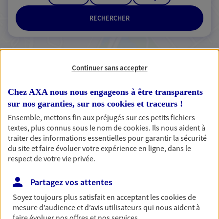
RECHERCHER
Continuer sans accepter
3 résultats correspondent à votre
recherche
Passer les
Chez AXA nous nous engageons à être transparents
résultats
sur nos garanties, sur nos
cookies et traceurs
!
Ensemble, mettons fin aux préjugés sur ces petits fichiers
Liste
Carte
textes, plus connus sous le nom de
cookies
. Ils nous aident à
traiter des informations essentielles pour garantir la sécurité
du site et faire évoluer votre expérience en ligne, dans le
respect de votre vie privée.
Marie Principi
Partagez vos attentes
Conseiller AXA Epargne et Protection
Soyez toujours plus satisfait en acceptant les
cookies
de
59194 Raches
mesure d’audience et d’avis utilisateurs qui nous aident à
faire évoluer nos offres et nos services.