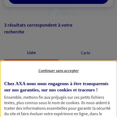
3 résultats correspondent à votre
recherche
Passer les
résultats
Liste
Carte
Continuer sans accepter
Chez AXA nous nous engageons à être transparents
AXA, toujours proche de
sur nos garanties, sur nos
cookies et traceurs
!
Ensemble, mettons fin aux préjugés sur ces petits fichiers
vous
textes, plus connus sous le nom de
cookies
. Ils nous aident à
traiter des informations essentielles pour garantir la sécurité
du site et faire évoluer votre expérience en ligne, dans le