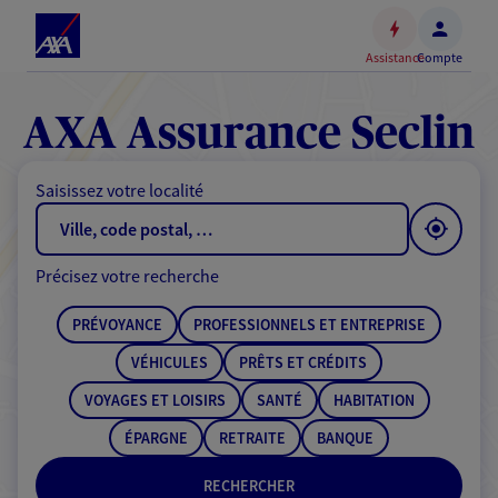
Espace
client
Assistance
Compte
Accéder
au
contenu
AXA Assurance Seclin
principal
Accéder
Saisissez votre localité
au
pied
de
Précisez votre recherche
page
PRÉVOYANCE
PROFESSIONNELS ET ENTREPRISE
VÉHICULES
PRÊTS ET CRÉDITS
VOYAGES ET LOISIRS
SANTÉ
HABITATION
ÉPARGNE
RETRAITE
BANQUE
RECHERCHER