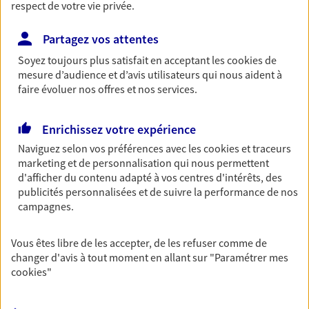
respect de votre vie privée.
Vos agents et vos conseillers AXA dans les
Partagez vos attentes
principales villes du département
Soyez toujours plus satisfait en acceptant les
cookies
de
mesure d’audience et d’avis utilisateurs qui nous aident à
Assurance Lille
faire évoluer nos offres et nos services.
Assurance Cambrai
Assurance Dunkerque
Assurance Marcq-En-Baroeul
Enrichissez votre expérience
Assurance Valenciennes
Naviguez selon vos préférences avec les
cookies et traceurs
Assurance Douai
marketing et de personnalisation qui nous permettent
Assurance Roubaix
d'afficher du contenu adapté à vos centres d'intérêts, des
Assurance Tourcoing
publicités personnalisées et de suivre la performance de nos
campagnes.
Assurance Lambersart
Assurance Lesquin
Vous êtes libre de les accepter, de les refuser comme de
changer d'avis à tout moment en allant sur
"Paramétrer mes
cookies
"
Vos agents et vos conseillers AXA dans les