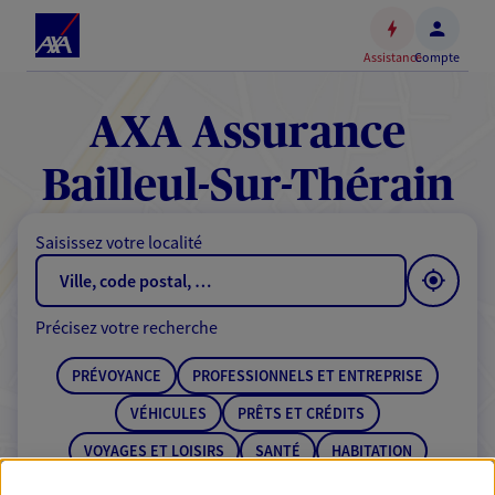
Espace
client
Assistance
Compte
Accéder
au
contenu
AXA Assurance
principal
Accéder
Bailleul-Sur-Thérain
au
pied
Saisissez votre localité
de
page
Précisez votre recherche
PRÉVOYANCE
PROFESSIONNELS ET ENTREPRISE
VÉHICULES
PRÊTS ET CRÉDITS
VOYAGES ET LOISIRS
SANTÉ
HABITATION
ÉPARGNE
RETRAITE
BANQUE