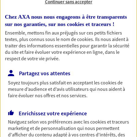
Continuer sans accepter
RECHERCHER
Chez AXA nous nous engageons à être transparents
sur nos garanties, sur nos
cookies et traceurs
!
Ensemble, mettons fin aux préjugés sur ces petits fichiers
textes, plus connus sous le nom de
cookies
. Ils nous aident à
1 résultat correspond à votre
traiter des informations essentielles pour garantir la sécurité
recherche
du site et faire évoluer votre expérience en ligne, dans le
Passer les
respect de votre vie privée.
résultats
Partagez vos attentes
Liste
Carte
Soyez toujours plus satisfait en acceptant les
cookies
de
mesure d’audience et d’avis utilisateurs qui nous aident à
faire évoluer nos offres et nos services.
Ollivier Studzinski
Enrichissez votre expérience
Conseiller AXA Epargne et Protection
Naviguez selon vos préférences avec les
cookies et traceurs
60930 Bailleul Sur Therain
marketing et de personnalisation qui nous permettent
d'afficher du contenu adapté à vos centres d'intérêts, des