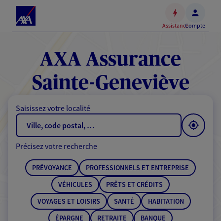
Espace
client
Assistance
Compte
Accéder
au
contenu
AXA Assurance
principal
Accéder
Sainte-Geneviève
au
pied
Saisissez votre localité
de
page
Précisez votre recherche
PRÉVOYANCE
PROFESSIONNELS ET ENTREPRISE
VÉHICULES
PRÊTS ET CRÉDITS
VOYAGES ET LOISIRS
SANTÉ
HABITATION
ÉPARGNE
RETRAITE
BANQUE