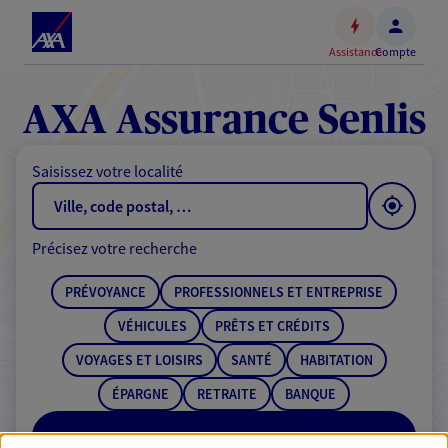
Espace
client
Assistance
Compte
Accéder
au
contenu
AXA Assurance Senlis
principal
Accéder
Saisissez votre localité
au
pied
de
Précisez votre recherche
page
PRÉVOYANCE
PROFESSIONNELS ET ENTREPRISE
VÉHICULES
PRÊTS ET CRÉDITS
VOYAGES ET LOISIRS
SANTÉ
HABITATION
ÉPARGNE
RETRAITE
BANQUE
RECHERCHER