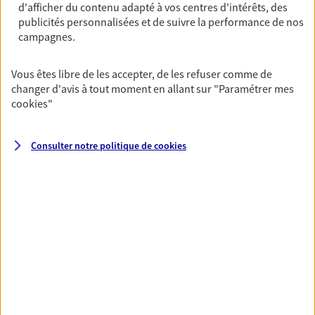
d'afficher du contenu adapté à vos centres d'intérêts, des
03 44 53 17 59
publicités personnalisées et de suivre la performance de nos
campagnes.
NOUS CONTACTER
Vous êtes libre de les accepter, de les refuser comme de
PRENDRE RENDEZ-VOUS
changer d'avis à tout moment en allant sur
"Paramétrer mes
cookies
"
VOIR NOTRE SITE WEB
Consulter notre politique de
cookies
N° Orias * (orias.fr) : EIRL BERTRAND GIBOULET (07011126); EI
RAYNAUD ELISE (26001090)
VOIR PLUS