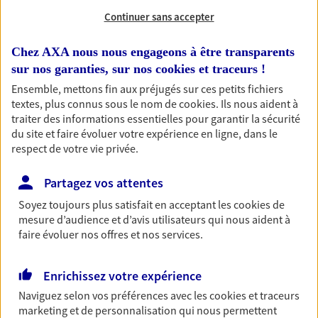
Continuer sans accepter
Chez AXA nous nous engageons à être transparents
1 résultat correspond à votre
sur nos garanties, sur nos
cookies et traceurs
!
recherche
Ensemble, mettons fin aux préjugés sur ces petits fichiers
Passer les
textes, plus connus sous le nom de
cookies
. Ils nous aident à
résultats
traiter des informations essentielles pour garantir la sécurité
du site et faire évoluer votre expérience en ligne, dans le
Liste
Carte
respect de votre vie privée.
Partagez vos attentes
Giboulet Raynaud
Soyez toujours plus satisfait en acceptant les
cookies
de
mesure d’audience et d’avis utilisateurs qui nous aident à
Agents Généraux d'assurance exclusif AXA
faire évoluer nos offres et nos services.
France
48 Place De La Halle, 60300 Senlis
Enrichissez votre expérience
Horaires :
Fermé
Naviguez selon vos préférences avec les
cookies et traceurs
Ouvre le 11 août à 08:30
marketing et de personnalisation qui nous permettent